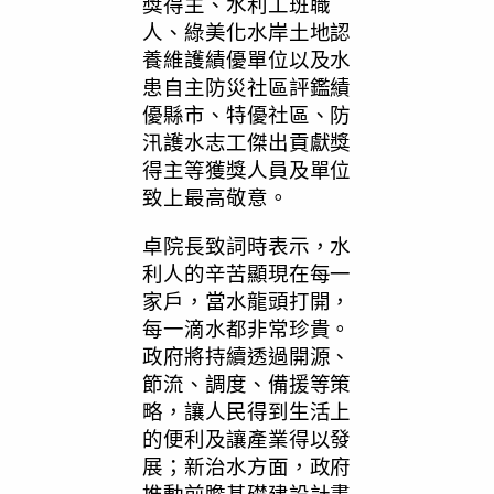
獎得主、水利工班職
人、綠美化水岸土地認
養維護績優單位以及水
患自主防災社區評鑑績
優縣市、特優社區、防
汛護水志工傑出貢獻獎
得主等獲獎人員及單位
致上最高敬意。
卓院長致詞時表示，水
利人的辛苦顯現在每一
家戶，當水龍頭打開，
每一滴水都非常珍貴。
政府將持續透過開源、
節流、調度、備援等策
略，讓人民得到生活上
的便利及讓產業得以發
展；新治水方面，政府
推動前瞻基礎建設計畫