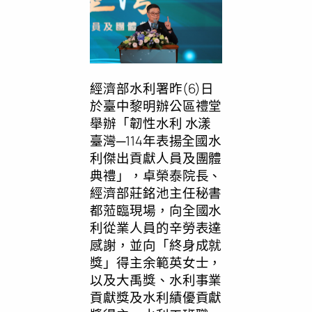
經濟部水利署昨(6)日
於臺中黎明辦公區禮堂
舉辦「韌性水利 水漾
臺灣─114年表揚全國水
利傑出貢獻人員及團體
典禮」，卓榮泰院長、
經濟部莊銘池主任秘書
都蒞臨現場，向全國水
利從業人員的辛勞表達
感謝，並向「終身成就
獎」得主余範英女士，
以及大禹獎、水利事業
貢獻獎及水利績優貢獻