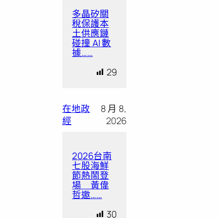
多晶矽關
稅保護本
土供應鏈
碰撞 AI 數
據……
29
在地政
8 月 8,
經
2026
2026台南
七股海鮮
節熱鬧登
場 黃偉
哲邀……
30