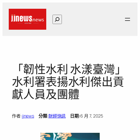
跳
至
搜
主
尋
要
內
容
「韌性水利 水漾臺灣」
水利署表揚水利傑出貢
獻人員及團體
作者:
jjnews
分類
:
財經快訊
日期:
6 月 7, 2025