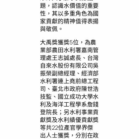
題，認識水價值的重要
性，其以多重角色為國
家貢獻的精神值得表揚
與敬佩。
大禹獎獲獎5位，為農
業部農田水利署嘉南管
理處王志誠處長、台灣
自來水股份有限公司吳
振榮副總經理、經濟部
水利署連上堯前總工程
司、臺北市政府陳世浩
技監、國立成功大學水
利及海洋工程學系詹錢
登院長；另水利事業貢
獻獎及水利績優貢獻獎
等共22位產官學界傑
出人士獲獎，分別在政