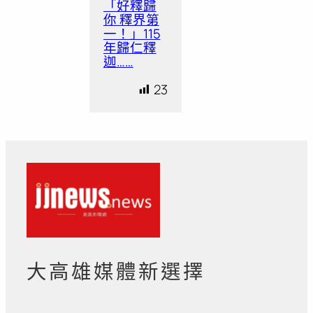
「好釋歸
你 釋界第
一！」115
年歸仁釋
迦……
23
大高雄媒體新選擇