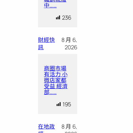
中……
236
財經快
8 月 6,
訊
2026
商圈市場
有活力 小
微店家都
受益 經濟
部……
195
在地政
8 月 6,