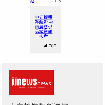
經
2026
中元採購
輕鬆辦 臺
南農會供
品箱資訊
一次看
200