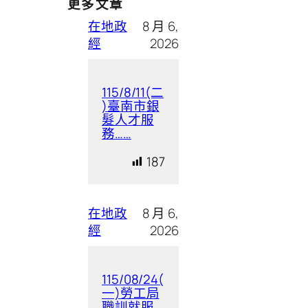
更多文章
在地政
8 月 6,
經
2026
115/8/11(二
)臺南市銀
髮人才服
務……
187
在地政
8 月 6,
經
2026
115/08/24(
一)勞工局
職訓就服