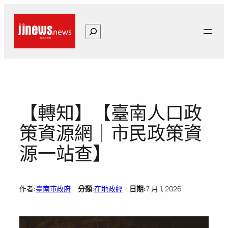
跳
至
搜
主
尋
要
內
容
【轉知】【臺南人口政
策資源網｜市民政策資
源一站查】
作者:
臺南市政府
分類
:
在地政經
日期:
7 月 1, 2026