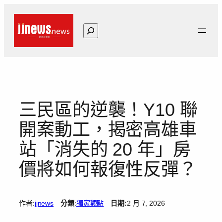
跳
至
搜
主
尋
要
內
容
三民區的逆襲！Y10 聯
開案動工，揭密高雄車
站「消失的 20 年」房
價將如何報復性反彈？
作者:
jjnews
分類
:
獨家觀點
日期:
2 月 7, 2026