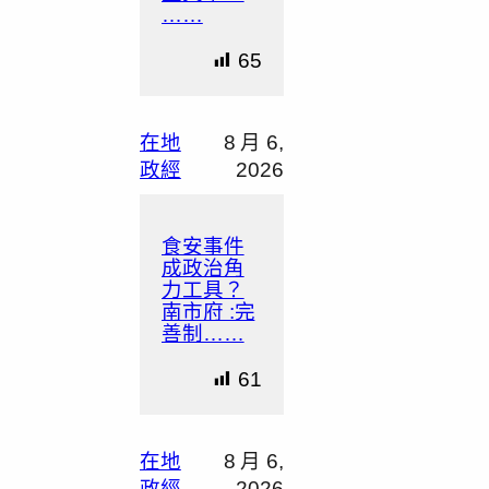
……
65
在地
8 月 6,
政經
2026
食安事件
成政治角
力工具？
南市府 :完
善制……
61
在地
8 月 6,
政經
2026