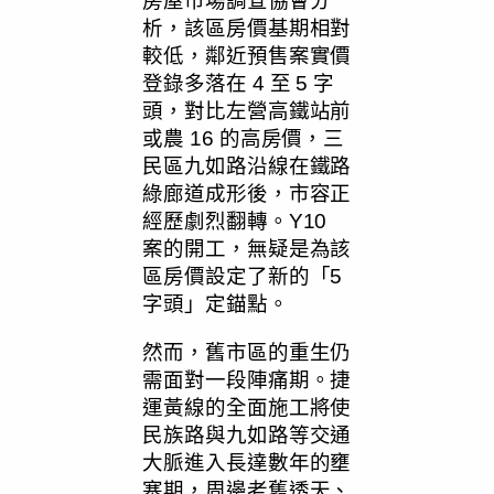
房屋市場調查協會分
析，該區房價基期相對
較低，鄰近預售案實價
登錄多落在 4 至 5 字
頭，對比左營高鐵站前
或農 16 的高房價，三
民區九如路沿線在鐵路
綠廊道成形後，市容正
經歷劇烈翻轉。Y10
案的開工，無疑是為該
區房價設定了新的「5
字頭」定錨點。
然而，舊市區的重生仍
需面對一段陣痛期。捷
運黃線的全面施工將使
民族路與九如路等交通
大脈進入長達數年的壅
塞期，周邊老舊透天、