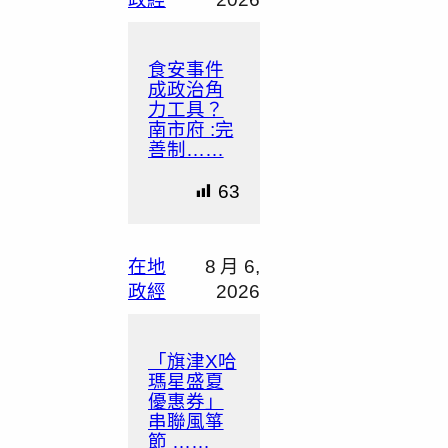
食安事件
成政治角
力工具？
南市府 :完
善制……
63
在地
8 月 6,
政經
2026
「旗津X哈
瑪星盛夏
優惠券」
串聯風箏
節 ……