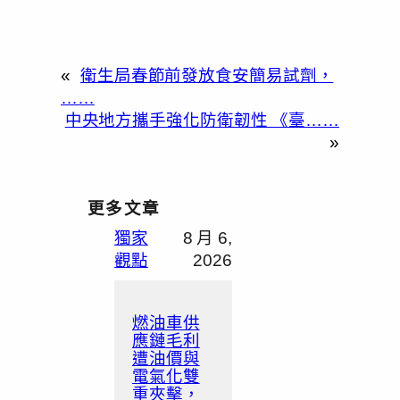
«
衛生局春節前發放食安簡易試劑，
……
中央地方攜手強化防衛韌性 《臺……
»
更多文章
獨家
8 月 6,
觀點
2026
燃油車供
應鏈毛利
遭油價與
電氣化雙
重夾擊，