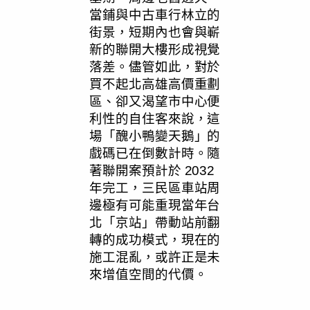
當鋪與中古車行林立的
街景，短期內也會與嶄
新的聯開大樓形成視覺
落差。儘管如此，對於
買不起北高雄高價重劃
區、卻又渴望市中心便
利性的自住客來說，這
場「醜小鴨變天鵝」的
戲碼已在倒數計時。隨
著聯開案預計於 2032
年完工，三民區車站周
邊極有可能重現當年台
北「京站」帶動站前翻
轉的成功模式，現在的
施工混亂，或許正是未
來增值空間的代價。