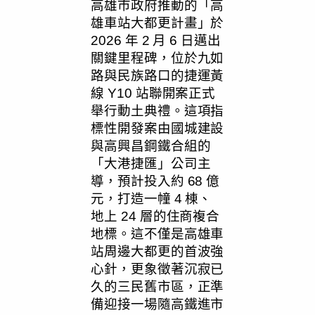
高雄市政府推動的「高
雄車站大都更計畫」於
2026 年 2 月 6 日邁出
關鍵里程碑，位於九如
路與民族路口的捷運黃
線 Y10 站聯開案正式
舉行動土典禮。這項指
標性開發案由國城建設
與高興昌鋼鐵合組的
「大港捷匯」公司主
導，預計投入約 68 億
元，打造一幢 4 棟、
地上 24 層的住商複合
地標。這不僅是高雄車
站周邊大都更的首波強
心針，更象徵著沉寂已
久的三民舊市區，正準
備迎接一場隨高鐵進市