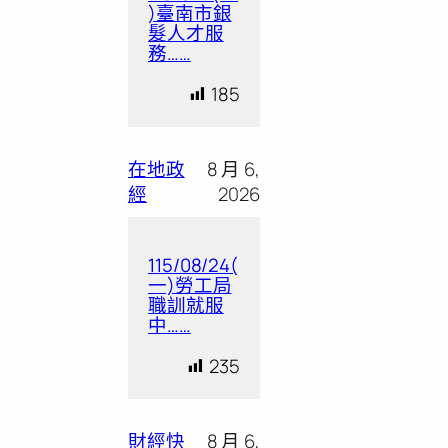
)臺南市銀
髮人才服
務……
185
在地政
8 月 6,
經
2026
115/08/24(
一)勞工局
職訓就服
中……
235
財經快
8 月 6,