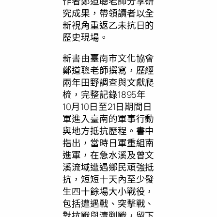
作者鄭道聰老師分享研
究成果，帶領讀者以全
新視角重返乙未抗日的
歷史現場。
新書由臺南市文化協會
鄭道聰老師撰寫，歷經
兩年田野調查與文獻爬
梳，完整記錄1895年
10月10日至21日期間日
軍進入臺南的軍事行動
與地方抵抗歷程。書中
指出，當時日軍重組南
進軍，在急水溪及曾文
溪流域遭遇鄉民頑強抵
抗，短短十天內至少發
生四十餘場大小戰役，
包括遭遇戰、突擊戰、
對抗戰與清剿戰，留下