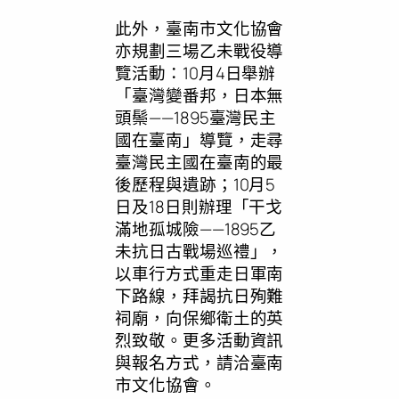
此外，臺南市文化協會
亦規劃三場乙未戰役導
覽活動：10月4日舉辦
「臺灣變番邦，日本無
頭鬃——1895臺灣民主
國在臺南」導覽，走尋
臺灣民主國在臺南的最
後歷程與遺跡；10月5
日及18日則辦理「干戈
滿地孤城險——1895乙
未抗日古戰場巡禮」，
以車行方式重走日軍南
下路線，拜謁抗日殉難
祠廟，向保鄉衛土的英
烈致敬。更多活動資訊
與報名方式，請洽臺南
市文化協會。