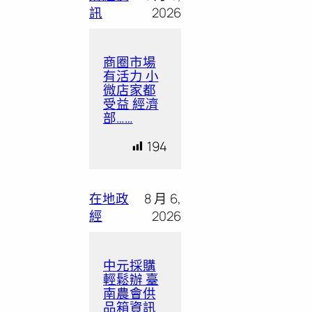
訊
2026
商圈市場
有活力 小
微店家都
受益 經濟
部……
194
在地政
8 月 6,
經
2026
中元採購
輕鬆辦 臺
南農會供
品箱資訊