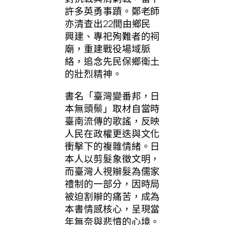
許多英勇事蹟。鄭老師
亦清查出22間由鄉民
興建、專祀殉難者的祠
廟，重建戰役場域脈
絡，追念先民保鄉衛土
的壯烈精神。
書名「臺灣變番邦，日
本無頭鬃」取材自當時
臺南流傳的歌謠，反映
人民在政權更迭與文化
衝擊下的複雜情緒。日
本人以剪髮象徵文明，
而臺灣人視辮髮為儒家
禮制的一部分，因時局
被迫割辮的痛苦，成為
本書情感核心，呈現當
年無奈與悲憤的心境。