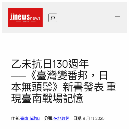
跳
至
搜
主
尋
要
內
容
乙未抗日130週年
──《臺灣變番邦，日
本無頭鬃》新書發表 重
現臺南戰場記憶
作者:
臺南市政府
分類
:
在地政經
日期:
9 月 11, 2025