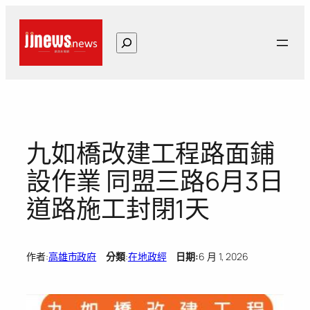
跳
至
搜
主
尋
要
內
容
九如橋改建工程路面鋪
設作業 同盟三路6月3日
道路施工封閉1天
作者:
高雄市政府
分類
:
在地政經
日期:
6 月 1, 2026