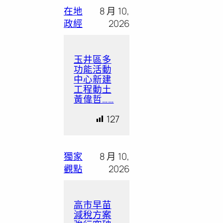
在地
8 月 10,
政經
2026
玉井區多
功能活動
中心新建
工程動土
黃偉哲……
127
獨家
8 月 10,
觀點
2026
高市早苗
減稅方案