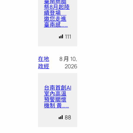
臺南商圈
祭8月起陸
續登場
邀您走進
臺南感……
111
在地
8 月 10,
政經
2026
台南首創AI
室內高溫
預警關懷
機制 黃……
88