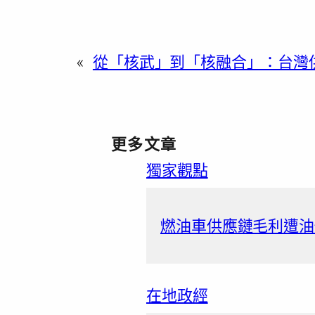
«
從「核武」到「核融合」：台灣供
更多文章
獨家觀點
燃油車供應鏈毛利遭油
在地政經