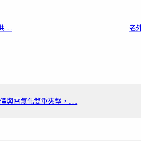
……
老
價與電氣化雙重夾擊，……