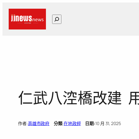
跳
至
搜
主
尋
要
內
容
仁武八涳橋改建 
作者:
高雄市政府
分類
:
在地政經
日期:
10 月 31, 2025