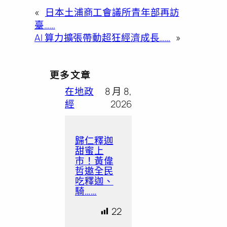
«
日本土浦商工會議所青年部再訪
臺……
AI 算力擴張帶動超狂經濟成長……
»
更多文章
在地政
8 月 8,
經
2026
歸仁釋迦
甜蜜上
市！黃偉
哲邀全民
吃釋迦、
騎……
22