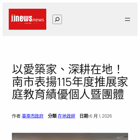
跳
至
搜
主
尋
要
內
容
以愛築家、深耕在地！
南市表揚115年度推展家
庭教育績優個人暨團體
作者:
臺南市政府
分類
:
在地政經
日期:
6 月 1, 2026