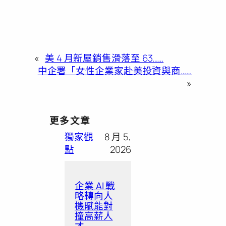
«
美 4 月新屋銷售滑落至 63……
中企署「女性企業家赴美投資與商……
»
更多文章
獨家觀
8 月 5,
點
2026
企業 AI 戰
略轉向人
機賦能對
撞高薪人
才……