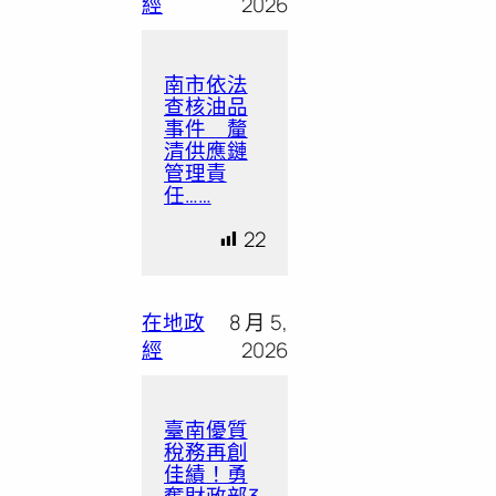
經
2026
南市依法
查核油品
事件 釐
清供應鏈
管理責
任……
22
在地政
8 月 5,
經
2026
臺南優質
稅務再創
佳績！勇
奪財政部3