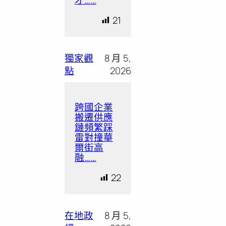
21
獨家觀
8 月 5,
點
2026
跨國企業
搬遷供應
鏈頻繁踩
雷對撞華
爾街高
融……
22
在地政
8 月 5,