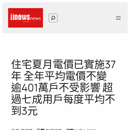
跳
至
搜
主
尋
要
內
容
住宅夏月電價已實施37
年 全年平均電價不變
逾401萬戶不受影響 超
過七成用戶每度平均不
到3元