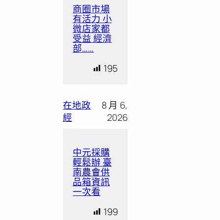
商圈市場
有活力 小
微店家都
受益 經濟
部……
195
在地政
8 月 6,
經
2026
中元採購
輕鬆辦 臺
南農會供
品箱資訊
一次看
199