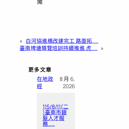
聞
«
白河協進橋改建完工 路面拓……
臺南埤塘導覽培訓持續推進 虎……
»
更多文章
在地政
8 月 6,
經
2026
115/8/11(二
)臺南市銀
髮人才服
務……