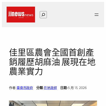
跳
至
搜
主
尋
要
內
容
佳里區農會全國首創產
銷履歷胡麻油 展現在地
農業實力
作者:
臺南市政府
分類
:
在地政經
日期:
5 月 13, 2026