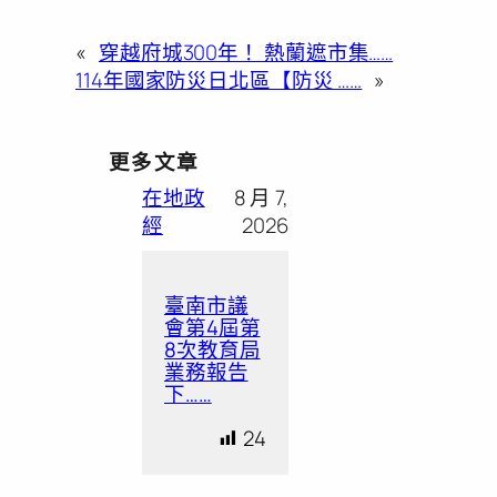
«
穿越府城300年！ 熱蘭遮市集……
114年國家防災日北區【防災 ……
»
更多文章
在地政
8 月 7,
經
2026
臺南市議
會第4屆第
8次教育局
業務報告
下……
24