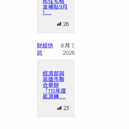
民住宅租
金補貼9月
1……
26
財經快
8 月 7,
訊
2026
經濟部與
高雄市聯
合舉辦
「115年度
能源轉……
23