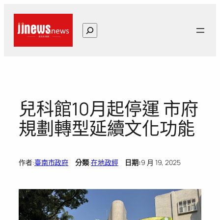
跳
至
搜
主
尋
要
內
容
兒科館10月起停運 市府
規劃轉型延續文化功能
作者:
臺南市政府
分類
:
在地政經
日期:
9 月 19, 2025