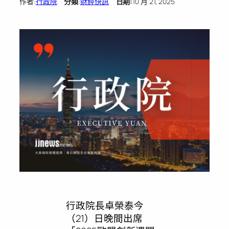
作者:
行政院
分類
:
財經快訊
日期:
10 月 21, 2025
行政院長卓榮泰今
（21）日晚間出席