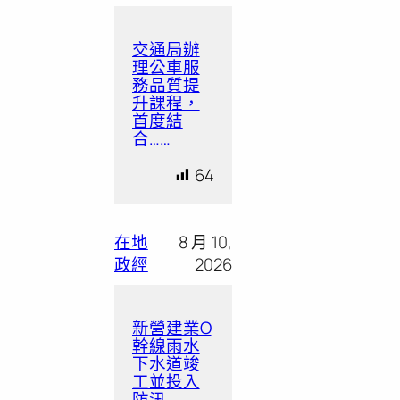
交通局辦
理公車服
務品質提
升課程，
首度結
合……
64
在地
8 月 10,
政經
2026
新營建業O
幹線雨水
下水道竣
工並投入
防汛 ……