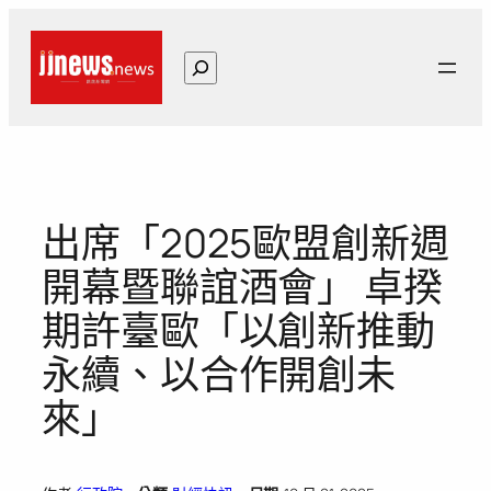
跳
至
搜
主
尋
要
內
容
出席「2025歐盟創新週
開幕暨聯誼酒會」 卓揆
期許臺歐「以創新推動
永續、以合作開創未
來」