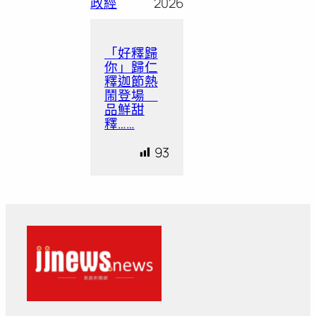
政經
2026
「好釋歸
你」歸仁
釋迦節熱
鬧登場
品鮮甜
釋……
93