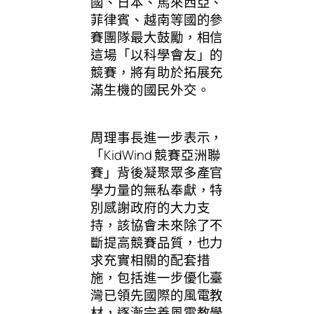
國、日本、馬來西亞、
菲律賓、越南等國的參
賽團隊最大鼓勵，相信
這場「以科學會友」的
競賽，將有助於拓展充
滿生機的國民外交。
周理事長進一步表示，
「KidWind 競賽亞洲聯
賽」背後凝聚眾多產官
學力量的無私奉獻，特
別感謝政府的大力支
持，該協會未來除了不
斷提高競賽品質，也力
求充實相關的配套措
施，包括進一步優化臺
灣已領先國際的風電教
材，逐漸完善風電教學