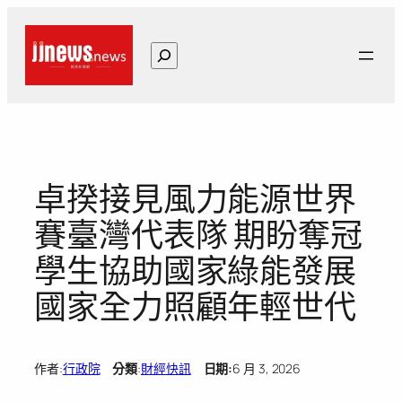
跳
至
搜
主
尋
要
內
容
卓揆接見風力能源世界
賽臺灣代表隊 期盼奪冠
學生協助國家綠能發展
國家全力照顧年輕世代
作者:
行政院
分類
:
財經快訊
日期:
6 月 3, 2026