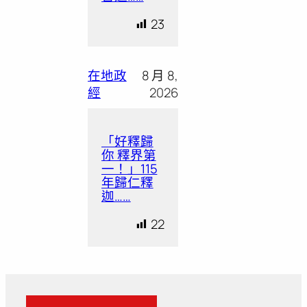
23
在地政
8 月 8,
經
2026
「好釋歸
你 釋界第
一！」115
年歸仁釋
迦……
22