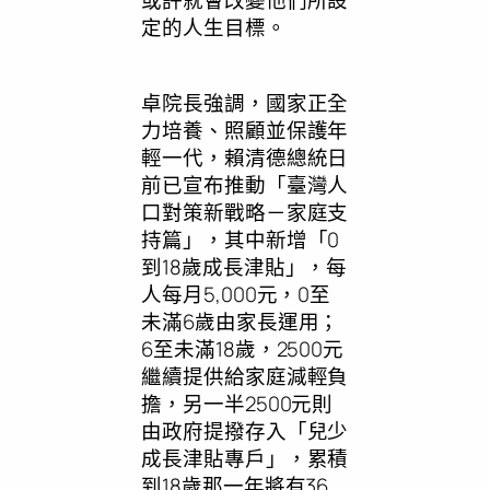
或許就會改變他們所設
定的人生目標。
卓院長強調，國家正全
力培養、照顧並保護年
輕一代，賴清德總統日
前已宣布推動「臺灣人
口對策新戰略－家庭支
持篇」，其中新增「0
到18歲成長津貼」，每
人每月5,000元，0至
未滿6歲由家長運用；
6至未滿18歲，2500元
繼續提供給家庭減輕負
擔，另一半2500元則
由政府提撥存入「兒少
成長津貼專戶」，累積
到18歲那一年將有36