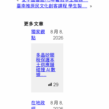
臺南推原民文化創客課程 學生製……
»
更多文章
獨家觀
8 月 8,
點
2026
多晶矽關
稅保護本
土供應鏈
碰撞 AI 數
據……
29
在地政
8 月 8,
經
2026