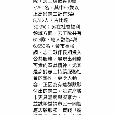
隊，志工總數達10萬
7,250名，其中65歲以
上高齡志工計有3萬
5,312人，占比達
32.9%；另在社會福利
領域方面，志工隊共有
623隊，總人數為4萬
6,653名。黃市長強
調，志工夥伴長期投入
公共服務，展現出難能
可貴的奉獻精神，尤其
是高齡志工持續服務社
會的熱忱，更令人動
容。正因為有這群默默
付出的志工，讓這座城
市更具溫度與凝聚力，
並誠摯邀請市民一同響
應志願服務，實踐「攜