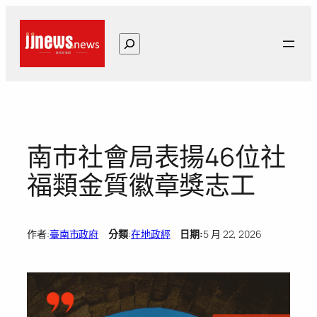
跳
至
搜
主
尋
要
內
容
南巿社會局表揚46位社
福類金質徽章獎志工
作者:
臺南市政府
分類
:
在地政經
日期:
5 月 22, 2026