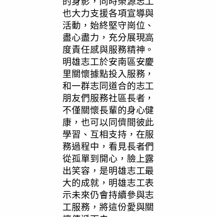
的身影，同時榮源志工
也大力支援各項宣導與
活動，始終堅守崗位、
盡心盡力，充分展現高
度責任感與服務精神。
明雄志工於安南區安慶
里關懷據點投入服務，
和一群志同道合的志工
朋友們服務社區長者，
不僅關懷長輩的身心健
康，也可以同儕間彼此
學習、互相支持，在服
務過程中，看見長者們
從孤單到開心，臉上露
出笑容，是明雄志工最
大的成就，明雄志工表
示未來仍會持續參與志
工服務，將這份愛與關