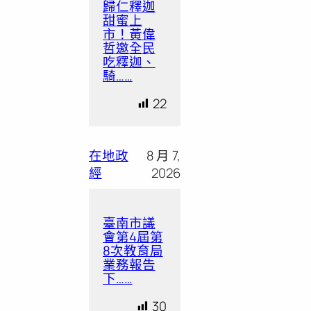
歸仁釋迦
甜蜜上
市！黃偉
哲邀全民
吃釋迦、
騎……
22
在地政
8 月 7,
經
2026
臺南市議
會第4屆第
8次教育局
業務報告
下……
30