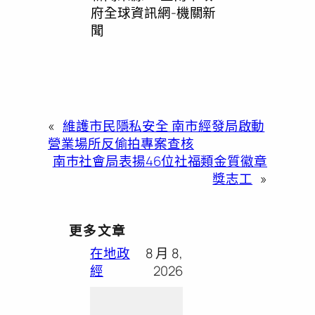
府全球資訊網-機關新
聞
«
維護市民隱私安全 南市經發局啟動
營業場所反偷拍專案查核
南巿社會局表揚46位社福類金質徽章
獎志工
»
更多文章
在地政
8 月 8,
經
2026