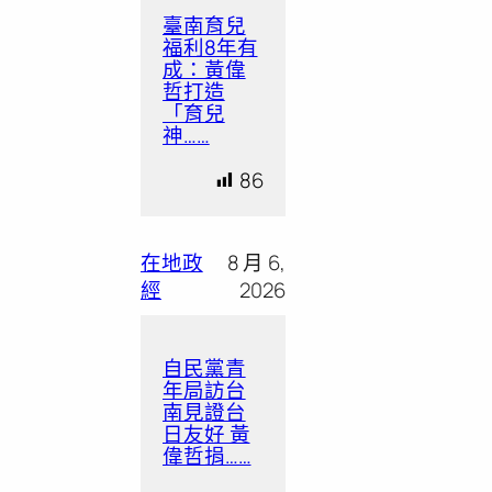
臺南育兒
福利8年有
成：黃偉
哲打造
「育兒
神……
86
在地政
8 月 6,
經
2026
自民黨青
年局訪台
南見證台
日友好 黃
偉哲捐……