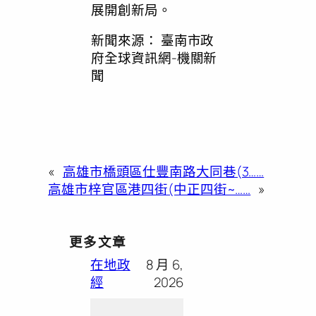
展開創新局。
新聞來源：
臺南市政
府全球資訊網-機關新
聞
«
高雄市橋頭區仕豐南路大同巷(3……
高雄市梓官區港四街(中正四街~……
»
更多文章
在地政
8 月 6,
經
2026