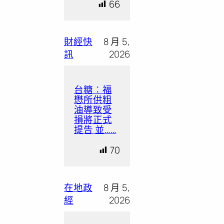
66
財經快
8 月 5,
訊
2026
台糖︰福
懋所供粗
油導致受
損將正式
提告 並……
70
在地政
8 月 5,
經
2026