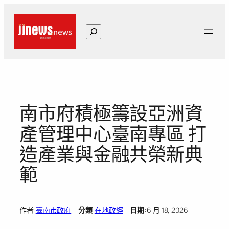
跳
至
搜
主
尋
要
內
容
南市府積極籌設亞洲資
產管理中心臺南專區 打
造產業與金融共榮新典
範
作者:
臺南市政府
分類
:
在地政經
日期:
6 月 18, 2026