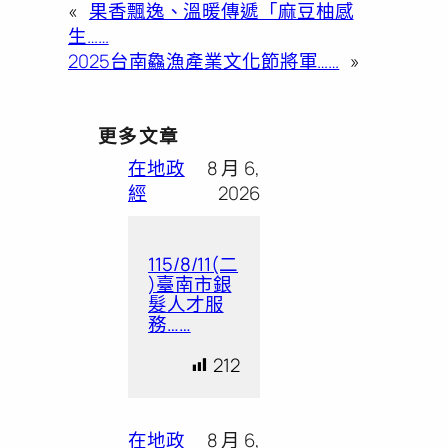
«
果香飄逸、溫暖傳遞「麻豆柚感
生……
2025台南鱻漁產業文化節將軍……
»
更多文章
在地政
8 月 6,
經
2026
115/8/11(二
)臺南市銀
髮人才服
務……
212
在地政
8 月 6,