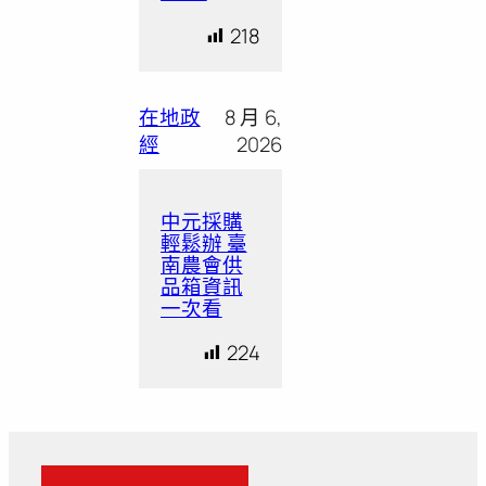
218
在地政
8 月 6,
經
2026
中元採購
輕鬆辦 臺
南農會供
品箱資訊
一次看
224