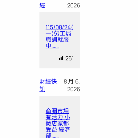
經
2026
115/08/24(
一)勞工局
職訓就服
中……
261
財經快
8 月 6,
訊
2026
商圈市場
有活力 小
微店家都
受益 經濟
部……