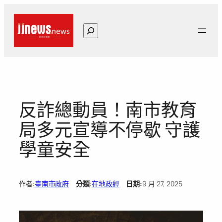
跳
至
搜
主
尋
要
內
容
反詐總動員！南市教育
局多元宣導不停歇 守護
學童安全
作者:
臺南市政府
分類
:
在地政經
日期:
9 月 27, 2025