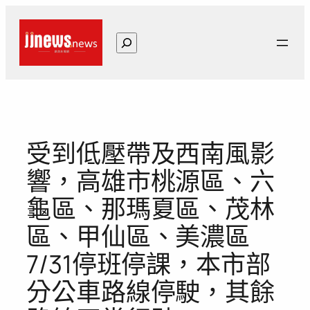
跳
至
搜
主
尋
要
內
容
受到低壓帶及西南風影
響，高雄市桃源區、六
龜區、那瑪夏區、茂林
區、甲仙區、美濃區
7/31停班停課，本市部
分公車路線停駛，其餘