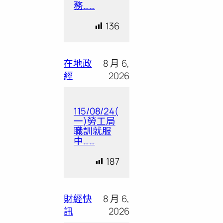
務……
136
在地政
8 月 6,
經
2026
115/08/24(
一)勞工局
職訓就服
中……
187
財經快
8 月 6,
訊
2026