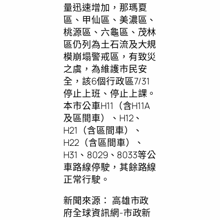
量迅速增加，那瑪夏
區、甲仙區、美濃區、
桃源區、六龜區、茂林
區仍列為土石流及大規
模崩塌警戒區，有致災
之虞，為維護市民安
全，該6個行政區7/31
停止上班、停止上課。
本市公車H11（含H11A
及區間車）、H12、
H21（含區間車）、
H22（含區間車）、
H31、8029、8033等公
車路線停駛，其餘路線
正常行駛。
新聞來源：
高雄市政
府全球資訊網-市政新