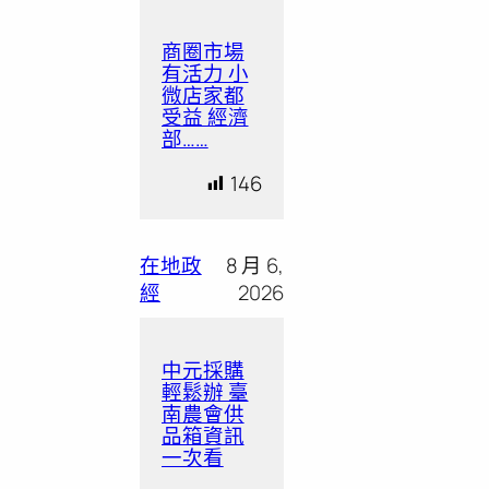
商圈市場
有活力 小
微店家都
受益 經濟
部……
146
在地政
8 月 6,
經
2026
中元採購
輕鬆辦 臺
南農會供
品箱資訊
一次看