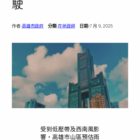
駛
作者:
高雄市政府
分類
:
在地政經
日期:
7 月 9, 2025
受到低壓帶及西南風影
響，高雄市山區預估雨