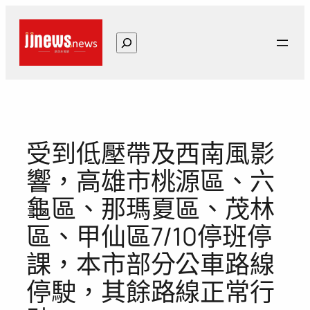
跳
至
搜
主
尋
要
內
容
受到低壓帶及西南風影
響，高雄市桃源區、六
龜區、那瑪夏區、茂林
區、甲仙區7/10停班停
課，本市部分公車路線
停駛，其餘路線正常行