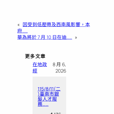
«
因受到低壓帶及西南風影響，本
府……
華為將於 7 月 10 日在迪……
»
更多文章
在地政
8 月 6,
經
2026
115/8/11(二
)臺南市銀
髮人才服
務……