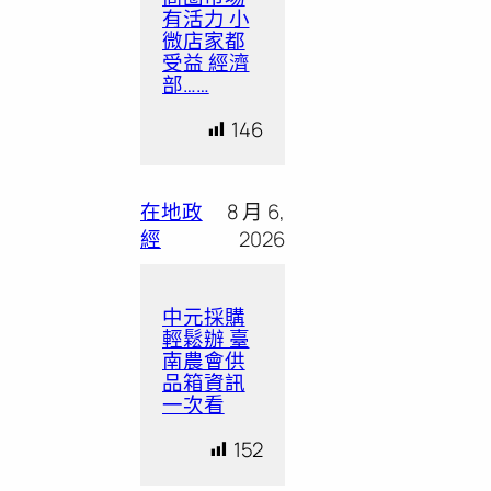
有活力 小
微店家都
受益 經濟
部……
146
在地政
8 月 6,
經
2026
中元採購
輕鬆辦 臺
南農會供
品箱資訊
一次看
152