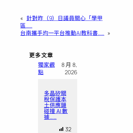
«
針對昨（9）日議員關心「學甲
區……
台南攜手均一平台推動AI教科書……
»
更多文章
獨家觀
8 月 8,
點
2026
多晶矽關
稅保護本
土供應鏈
碰撞 AI 數
據……
32