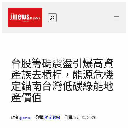
跳
至
搜
主
尋
要
內
容
台股籌碼震盪引爆高資
產族去槓桿，能源危機
定錨南台灣低碳綠能地
產價值
作者:
jjnews
分類
:
獨家觀點
日期:
6 月 10, 2026