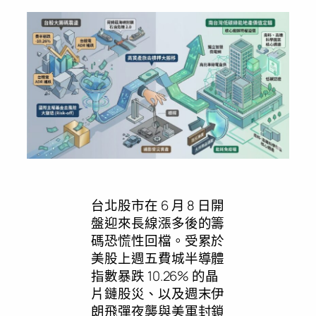
台北股市在 6 月 8 日開
盤迎來長線漲多後的籌
碼恐慌性回檔。受累於
美股上週五費城半導體
指數暴跌 10.26% 的晶
片鏈股災、以及週末伊
朗飛彈夜襲與美軍封鎖