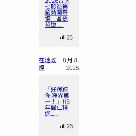
2026台南
七股海鮮
節熱鬧登
場 黃偉
哲邀……
25
在地政
8 月 8,
經
2026
「好釋歸
你 釋界第
一！」115
年歸仁釋
迦……
26