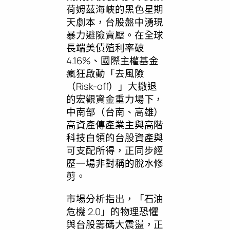
荷姆茲海峽的黑色星期
天劇本，台股盤中湧現
暴力避險賣壓。在全球
長端美債殖利率破
4.16%、國際主權基金
瘋狂啟動「去風險
（Risk-off）」大撤退
的宏觀資金重力場下，
中南部（台南、高雄）
高資產傳產業主與高階
科技白領的台股資產與
可支配所得，正同步經
歷一場非對稱的脫水修
剪。
市場分析指出，「石油
危機 2.0」的物理恐懼
與台股籌碼大震盪，正