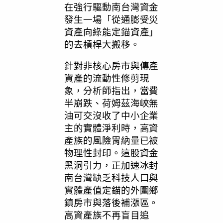
在強行驅動南台灣資金
發生一場「從通膨受災
資產向綠能定錨資產」
的去槓桿大搬移。
針對非核心房市與傳產
資產的流動性修剪現
象，分析師指出，當費
半崩跌、荷姆茲海峽無
油可交沒收了中小企業
主的實體淨利時，高資
產族的風險胃納量已被
物理性封印。這股資金
黑洞引力，正加速冰封
南台灣缺乏科技人口與
實體產值定錨的外圍鄉
鎮房市與落後補漲區。
高資產族不再盲目追