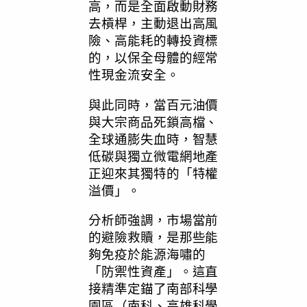
高，而是全面啟動財務
去槓桿，主動退出高風
險、高能耗的轉投資標
的，以保全母體的經常
性現金流安全。
與此同時，當百元油價
與大宗商品死鎖高檔、
全球通膨失血時，智慧
低碳與獨立微電網地產
正迎來其獨特的「特權
溢價」。
分析師強調，市場當前
的避險救贖，是那些能
夠免疫於能源海嘯的
「防禦性資產」。這直
接精準定錨了南部科學
園區（南科、高雄科學