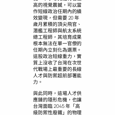
高的視覺震撼，可以當
作短線政治任期內的績
效變現，但需要 20 年
歲月累積的頂尖飛官、
潛艦工程師與航太系統
總工程師，其培育成果
根本無法在單一官僚的
任期內立刻化為選票。
這股政治短線重力，實
質上沒收了台灣在次世
代戰場上最重要的長線
人才與防禦超前部署能
力。
與此同時，這場人才供
應鏈的隱形危機，也讓
台灣面臨 2045 年「高
級防禦性廢鐵」的物理