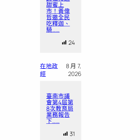
甜蜜上
市！黃偉
哲邀全民
吃釋迦、
騎……
24
在地政
8 月 7,
經
2026
臺南市議
會第4屆第
8次教育局
業務報告
下……
31