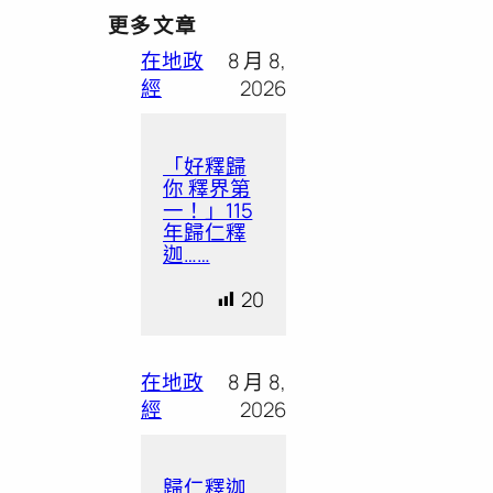
更多文章
在地政
8 月 8,
經
2026
「好釋歸
你 釋界第
一！」115
年歸仁釋
迦……
20
在地政
8 月 8,
經
2026
歸仁釋迦