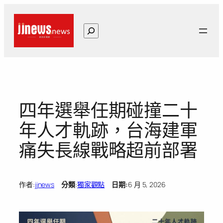
跳
至
搜
主
尋
要
內
容
四年選舉任期碰撞二十
年人才軌跡，台海建軍
痛失長線戰略超前部署
作者:
jjnews
分類
:
獨家觀點
日期:
6 月 5, 2026