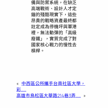
備與防禦系統，在缺乏
高端戰術、設計人才定
錨的殘酷現實下，這些
昂貴的戰略資產最終都
註定成為停機坪與軍港
裡，無法動彈的「高級
廢鐵」，實質完成了對
國家核心戰力的慢性去
槓桿。
«
中西區公所攜手台南社區大學，
彩……
高雄市鳥松區大華路214巷3弄……
»