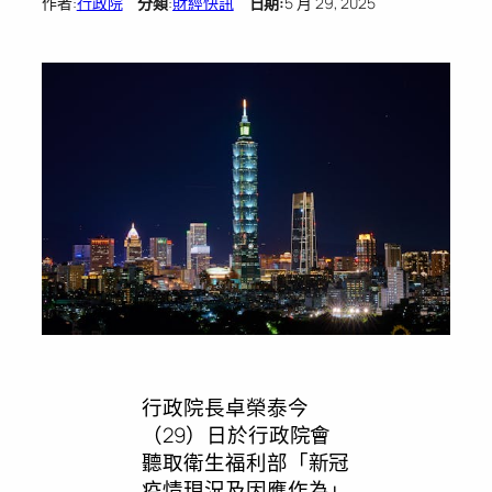
作者:
行政院
分類
:
財經快訊
日期:
5 月 29, 2025
行政院長卓榮泰今
（29）日於行政院會
聽取衛生福利部「新冠
疫情現況及因應作為」