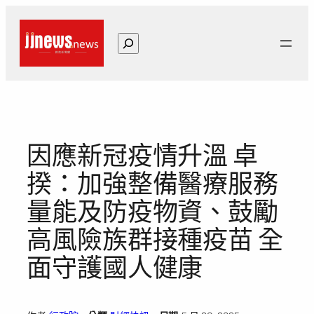
跳
至
搜
主
尋
要
內
容
因應新冠疫情升溫 卓
揆：加強整備醫療服務
量能及防疫物資、鼓勵
高風險族群接種疫苗 全
面守護國人健康