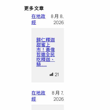
更多文章
在地政
8 月 8,
經
2026
歸仁釋迦
甜蜜上
市！黃偉
哲邀全民
吃釋迦、
騎……
21
在地政
8 月 7,
經
2026