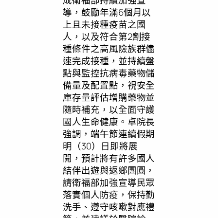
成衛福部持續加強宣
導，鼓勵年滿6個月以
上且未接種疫苗之國
人，以及符合第2劑接
種條件之高風險族群儘
速完成接種，並持續盤
點與監控抗病毒藥物儲
備量及配置點，視安全
庫存量評估增購藥物並
隨時補充，以全面守護
國人生命健康。卓院長
強調，端午節連續假期
明（30）日即將展
開，預計將有許多國人
結伴出遊與返鄉團圓，
請衛福部加強宣導民眾
落實個人防疫，保持勤
洗手、遵守咳嗽對應禮