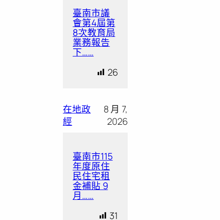
臺南市議
會第4屆第
8次教育局
業務報告
下……
26
在地政
8 月 7,
經
2026
臺南市115
年度原住
民住宅租
金補貼 9
月……
31