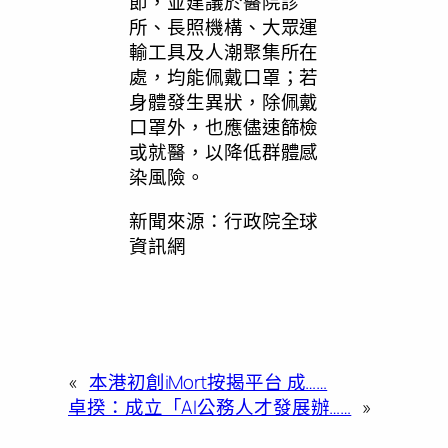
節，並建議於醫院診
所、長照機構、大眾運
輸工具及人潮聚集所在
處，均能佩戴口罩；若
身體發生異狀，除佩戴
口罩外，也應儘速篩檢
或就醫，以降低群體感
染風險。
新聞來源：行政院全球
資訊網
«
本港初創iMort按揭平台 成……
卓揆：成立「AI公務人才發展辦……
»