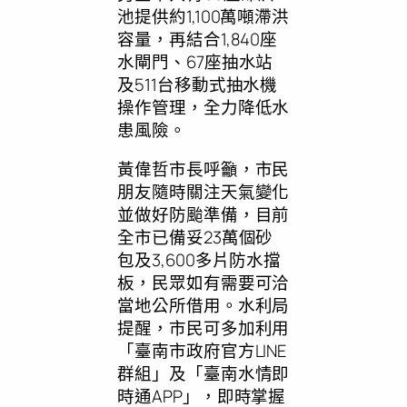
池提供約1,100萬噸滯洪
容量，再結合1,840座
水閘門、67座抽水站
及511台移動式抽水機
操作管理，全力降低水
患風險。
黃偉哲市長呼籲，市民
朋友隨時關注天氣變化
並做好防颱準備，目前
全市已備妥23萬個砂
包及3,600多片防水擋
板，民眾如有需要可洽
當地公所借用。水利局
提醒，市民可多加利用
「臺南市政府官方LINE
群組」及「臺南水情即
時通APP」，即時掌握