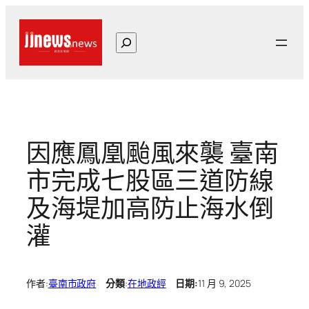
跳
至
搜
主
尋
要
內
容
因應鳳凰颱風來襲 臺南
市完成七股區三道防線
及海堤加高防止海水倒
灌
作者:
臺南市政府
分類
:
在地政經
日期:
11 月 9, 2025