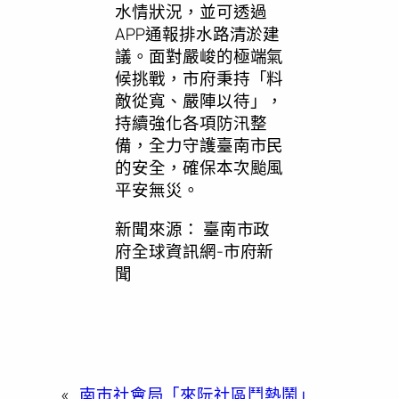
水情狀況，並可透過
APP通報排水路清淤建
議。面對嚴峻的極端氣
候挑戰，市府秉持「料
敵從寬、嚴陣以待」，
持續強化各項防汛整
備，全力守護臺南市民
的安全，確保本次颱風
平安無災。
新聞來源：
臺南市政
府全球資訊網-市府新
聞
«
南巿社會局「來阮社區鬥熱鬧」