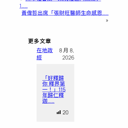
1……
黃偉哲出席「張財旺醫師生命感恩……
»
更多文章
在地政
8 月 8,
經
2026
「好釋歸
你 釋界第
一！」115
年歸仁釋
迦……
20