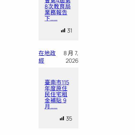
會第4屆第
8次教育局
業務報告
下……
31
在地政
8 月 7,
經
2026
臺南市115
年度原住
民住宅租
金補貼 9
月……
35