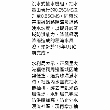
沉水式抽水機組，抽水
量由現行的0.25CMS提
升至0.85CMS，同時改
善周邊過路暗溝及道路
洩水坡度，以提升該區
域防洪能力，降低極端
降雨造成的積淹水風
險，預計於115年1月底
前完成。
水利局表示，正興里大
港福德祠周邊區域因地
勢低窪，遇寶珠溝滿水
時，社區內水需靠抽水
機抽排，經去年凱米颱
風溢堤，水利局已完成
防洪牆加高，防止外水
漫淹社區，現再增加抽