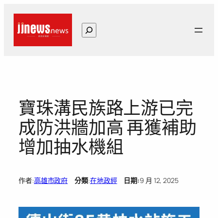
跳
至
搜
主
尋
要
內
容
寶珠溝民族路上游已完
成防洪牆加高 再獲補助
增加抽水機組
作者:
高雄市政府
分類
:
在地政經
日期:
9 月 12, 2025