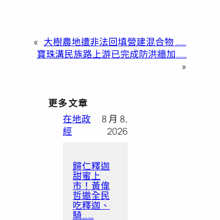
«
大樹農地遭非法回填營建混合物 ……
寶珠溝民族路上游已完成防洪牆加……
»
更多文章
在地政
8 月 8,
經
2026
歸仁釋迦
甜蜜上
市！黃偉
哲邀全民
吃釋迦、
騎……