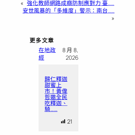
«
強化教師網路成癮防制應對力 臺……
安世風暴的「多維度」警示：南台……
»
更多文章
在地政
8 月 8,
經
2026
歸仁釋迦
甜蜜上
市！黃偉
哲邀全民
吃釋迦、
騎……
21