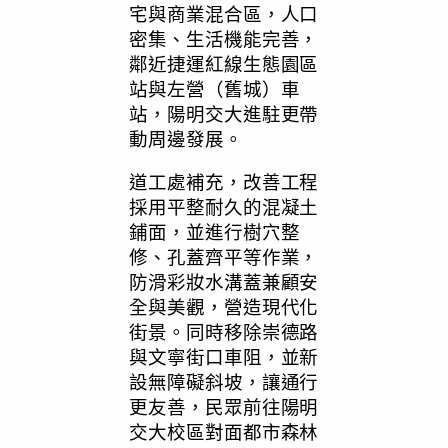
宅與商業混合區，人口
密集、生活機能完善，
鄰近捷運紅線生態園區
站與左營（舊城）車
站，陽明交大進駐更帶
動周邊發展。
道工處補充，改善工程
採用平整耐久的混凝土
鋪面，並進行樹穴整
修、孔蓋齊平等作業，
防滑彩妝水溝蓋兼顧安
全與美觀，營造現代化
街景。同時移除崇德路
與文寧街口車阻，並新
設無障礙斜坡，讓通行
更友善，民眾前往陽明
交大校區對面都市森林