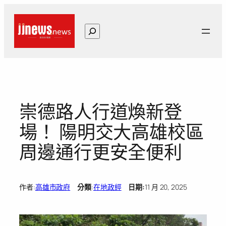
跳
至
搜
主
尋
要
內
容
崇德路人行道煥新登
場！ 陽明交大高雄校區
周邊通行更安全便利
作者:
高雄市政府
分類
:
在地政經
日期:
11 月 20, 2025