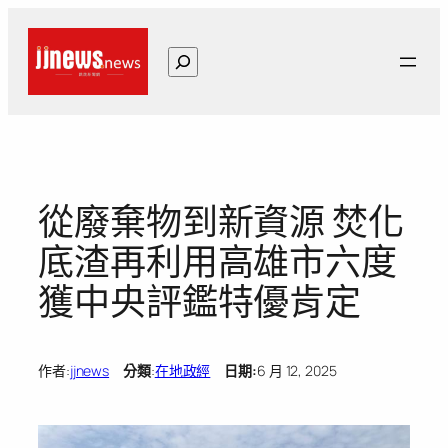
跳
至
搜
主
尋
要
內
容
從廢棄物到新資源 焚化
底渣再利用高雄市六度
獲中央評鑑特優肯定
作者:
jjnews
分類
:
在地政經
日期:
6 月 12, 2025