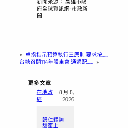
新聞來源：
高雄市政
府全球資訊網-市政新
聞
«
卓揆指示預算執行三原則 要求按……
台糖召開114年股東會 通過配……
»
更多文章
在地政
8 月 8,
經
2026
歸仁釋迦
甜蜜上