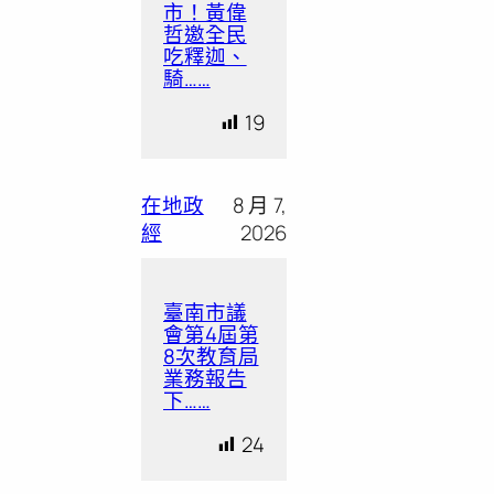
市！黃偉
哲邀全民
吃釋迦、
騎……
19
在地政
8 月 7,
經
2026
臺南市議
會第4屆第
8次教育局
業務報告
下……
24