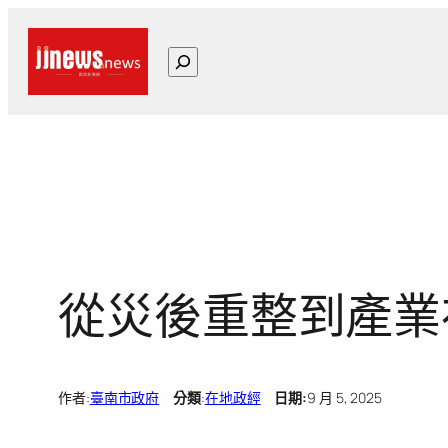
跳
至
搜
主
尋
要
內
容
從災後重整到產業
作者:
臺南市政府
分類
:
在地政經
日期:
9 月 5, 2025