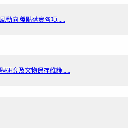
風動向 盤點落實各項……
聘研究及文物保存維護……