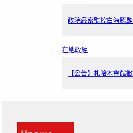
政院嚴密監控白海豚颱
在地政經
【公告】札哈木會館徵