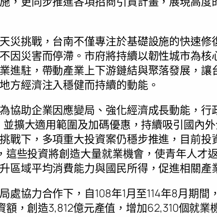
施，更同步推進各項招商引資計畫，展現高度
天災挑戰，台南不僅專注於基礎設施的快速修
不因災害而停滯。市府將持續以韌性城市為核
業進駐，帶動產業上下游鏈結與聚落發展，讓
地方經濟注入穩健而持續的動能。
為協助企業因應變局、強化經濟成長動能，行
年，並擴大適用範圍及加碼優惠，持續吸引國內
挑戰下，多項重大投資案仍穩步推進，目前投資
億元，這些投資將創造大量就業機會，使青年人才
升區域平均消費能力與國民所得，促進相關產
處協力合作下，自108年1月至114年8月期間，
資額，創造3,812億元產值，增加62,310個