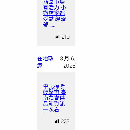
商圈市場
有活力 小
微店家都
受益 經濟
部……
219
在地政
8 月 6,
經
2026
中元採購
輕鬆辦 臺
南農會供
品箱資訊
一次看
225