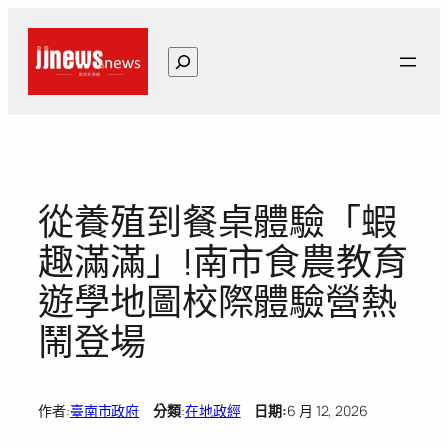
跳
至
搜
主
尋
要
內
容
從養殖到餐桌體驗「蝦
趣滿滿」!南市食農教育
遊學地圖校際體驗營熱
鬧登場
作者:
臺南市政府
分類
:
在地政經
日期:
6 月 12, 2026