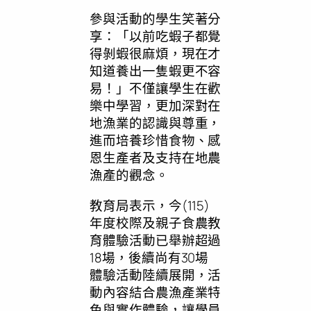
參與活動的學生笑著分
享：「以前吃蝦子都覺
得剝蝦很麻煩，現在才
知道養出一隻蝦更不容
易！」不僅讓學生在歡
樂中學習，更加深對在
地漁業的認識與尊重，
進而培養珍惜食物、感
恩生產者及支持在地農
漁產的觀念。
教育局表示，今(115)
年度校際及親子食農教
育體驗活動已舉辦超過
18場，後續尚有30場
體驗活動陸續展開，活
動內容結合農漁產業特
色與實作體驗，讓學員