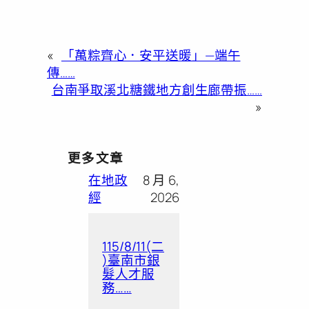
«
「萬粽齊心．安平送暖」—端午
傳……
台南爭取溪北糖鐵地方創生廊帶振……
»
更多文章
在地政
8 月 6,
經
2026
115/8/11(二
)臺南市銀
髮人才服
務……