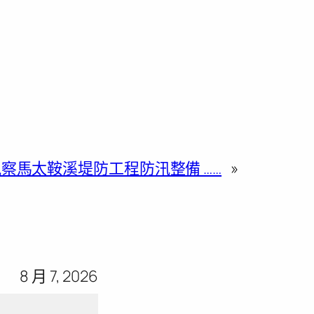
察馬太鞍溪堤防工程防汛整備 ……
»
8 月 7, 2026