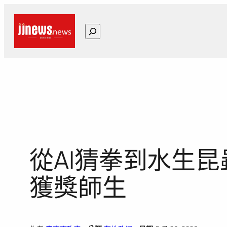
跳
至
搜
主
尋
要
內
容
從AI猜拳到水生
獲獎師生