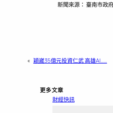
新聞來源：
臺南市政府
«
穎崴35億元投資仁武 高雄AI……
更多文章
財經快訊