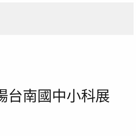
導
獨家觀點
寵物專區
獨家專訪
報導合作洽詢
表揚台南國中小科展