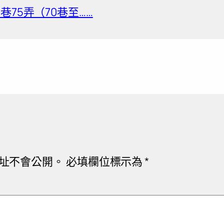
巷75弄（70巷至……
址不會公開。
必填欄位標示為
*