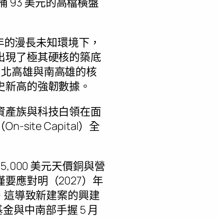
桶 93 美元的高檔橫盤
 年的漫長未知環境下，
出現了極其硬核的築底
%）；北高雄與南高雄的核
史新高的強韌數據。
資產族與科技白領在面
te Capital）全
000 美元天價銅與營
要應對明（2027）年
。這導致新建案的興建
基金與中南部手握 5 月