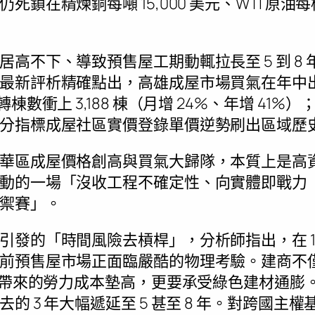
鎖在精煉銅每噸 15,000 美元、WTI 原油每
高不下、導致預售屋工期動輒拉長至 5 到 8
最新評析精確點出，高雄成屋市場買氣在年中
棟數衝上 3,188 棟（月增 24%、年增 41
分指標成屋社區實價登錄單價逆勢刷出區域歷
華區成屋價格創高與買氣大歸隊，本質上是高
一場「沒收工程不確定性、向實體即戰力（On-si
禦賽」。
發的「時間風險去槓桿」，分析師指出，在 15,
前預售屋市場正面臨嚴酷的物理考驗。建商不僅
% 帶來的勞力成本墊高，更要承受綠色建材通膨
 3 年大幅遞延至 5 甚至 8 年。對跨國主權