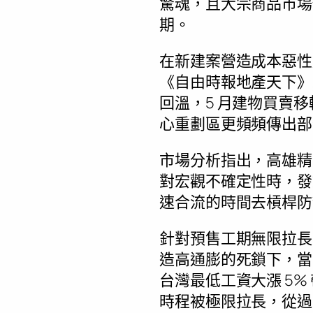
驚魂，且大宗商品市場仍死
期。
在新建案營造成本惡性居
《自由時報地產天下》
回溫，5 月建物買賣移轉
心重劃區更頻頻傳出部
市場分析指出，高雄精
對宏觀不確定性時，發動的
速合流的時間去槓桿防
針對預售工期無限拉長引
造高通膨的死鎖下，當
台灣最低工資大漲 5
時程被極限拉長，從過去的