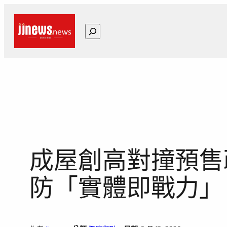
跳
至
搜
主
尋
要
內
容
成屋創高對撞預售
防「實體即戰力」