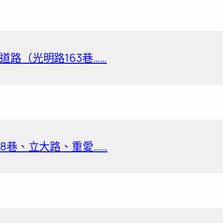
路（光明路163巷……
8巷、立大路、重愛……