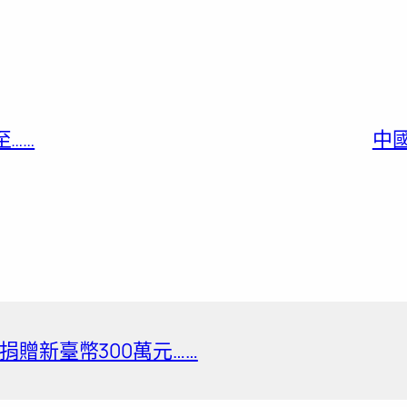
……
中
贈新臺幣300萬元……