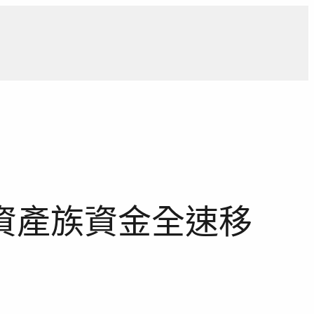
導
獨家觀點
寵物專區
獨家專訪
報導合作洽詢
資產族資金全速移