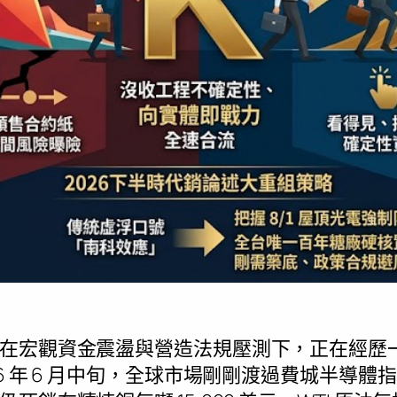
在宏觀資金震盪與營造法規壓測下，正在經歷
 年 6 月中旬，全球市場剛剛渡過費城半導體指數暴