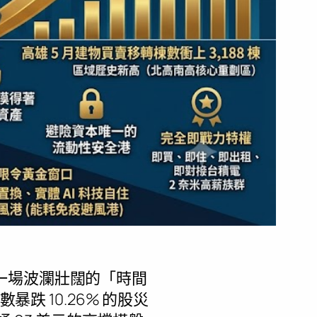
一場波瀾壯闊的「時間
跌 10.26% 的股災