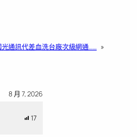
國光通訊代差血洗台廠次級網通……
»
8 月 7, 2026
17