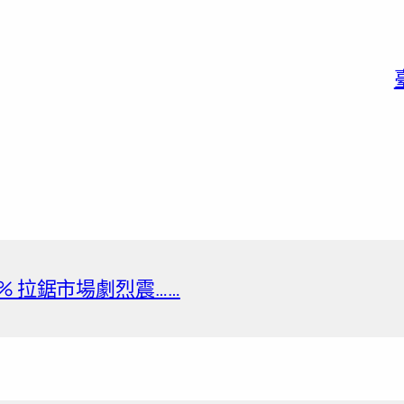
% 拉鋸市場劇烈震……