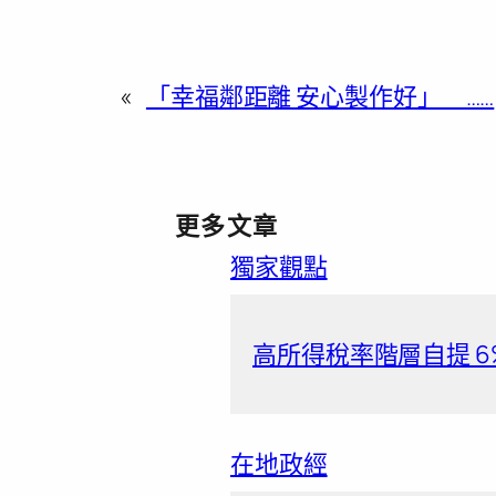
«
「幸福鄰距離 安心製作好」 ……
更多文章
獨家觀點
高所得稅率階層自提 6
在地政經