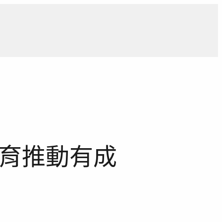
導
獨家觀點
寵物專區
獨家專訪
報導合作洽詢
教育推動有成