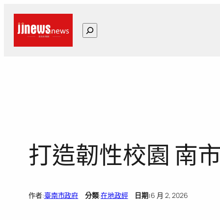
跳
至
搜
主
尋
要
內
容
打造韌性校園 南
作者:
臺南市政府
分類
:
在地政經
日期:
6 月 2, 2026