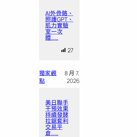
AI外骨骼、
照護GPT、
肌力實驗
室一次
體……
27
獨家觀
8 月 7,
點
2026
美日聯手
干預效果
持續發酵
拉鋸套利
交易平
倉……