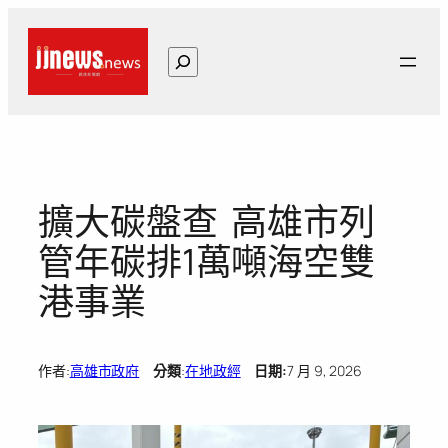
跳
至
搜
主
尋
要
內
容
擴大碳盤查 高雄市列
管年碳排1萬噸海空雙
港事業
作者:
高雄市政府
分類
:
在地政經
日期:
7 月 9, 2026