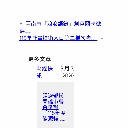
«
臺南市「浪浪語錄」創意圖卡徵
選……
115年計量技術人員第二梯次考……
»
更多文章
財經快
8 月 7,
訊
2026
經濟部與
高雄市聯
合舉辦
「115年度
能源轉……