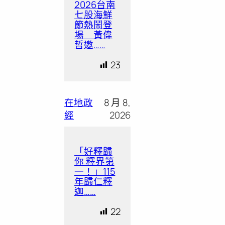
2026台南
七股海鮮
節熱鬧登
場 黃偉
哲邀……
23
在地政
8 月 8,
經
2026
「好釋歸
你 釋界第
一！」115
年歸仁釋
迦……
22