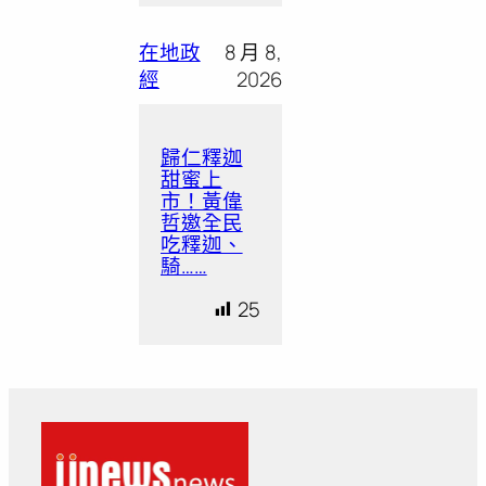
在地政
8 月 8,
經
2026
歸仁釋迦
甜蜜上
市！黃偉
哲邀全民
吃釋迦、
騎……
25