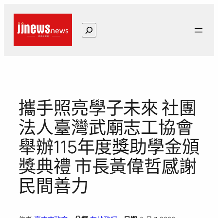
跳
至
搜
主
尋
要
內
容
攜手照亮學子未來 社團
法人臺灣武廟志工協會
舉辦115年度獎助學金頒
獎典禮 市長黃偉哲感謝
民間善力