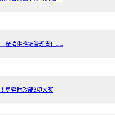
 釐清供應鏈管理責任……
！勇奪財政部3項大獎