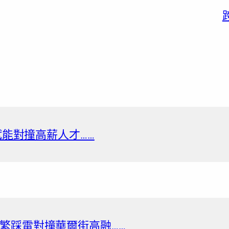
機賦能對撞高薪人才……
繁踩雷對撞華爾街高融……