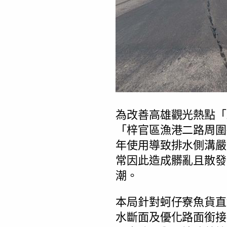
為改善高雄觀光熱點「
「梓官區漁港二路周圍
年使用導致排水側溝嚴
常因此造成髒亂且散發
潮。
本局針對蚵仔寮魚貨直
水斷面及優化路面銜接