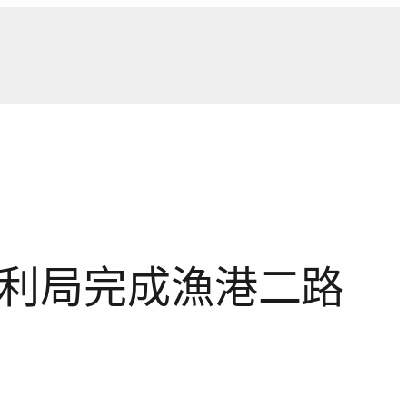
導
獨家觀點
寵物專區
獨家專訪
報導合作洽詢
水利局完成漁港二路