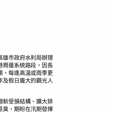
高雄市政府水利局辦理
港周邊系統路段，因長
順，每逢高溫或雨季更
作及假日龐大的觀光人
翻新受損結構、擴大排
惡臭，期盼在汛期發揮