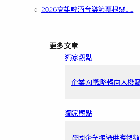
«
​2026高雄啤酒音樂節票根變……
更多文章
獨家觀點
企業 AI 戰略轉向人
獨家觀點
跨國企業搬遷供應鏈頻