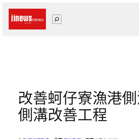
跳
至
搜
主
尋
要
內
容
改善蚵仔寮漁港側
側溝改善工程