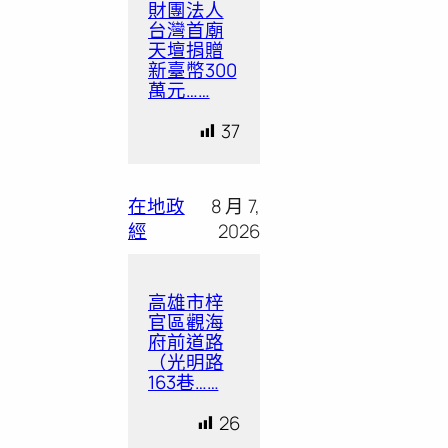
財團法人
台灣首廟
天壇捐贈
新臺幣300
萬元……
37
在地政
8 月 7,
經
2026
高雄市梓
官區觀海
府前道路
（光明路
163巷……
26