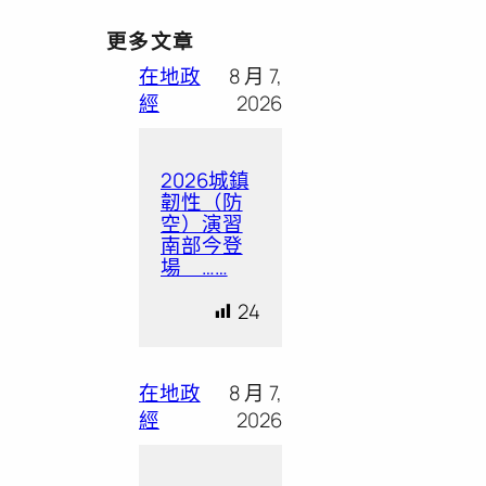
更多文章
在地政
8 月 7,
經
2026
2026城鎮
韌性（防
空）演習
南部今登
場 ……
24
在地政
8 月 7,
經
2026