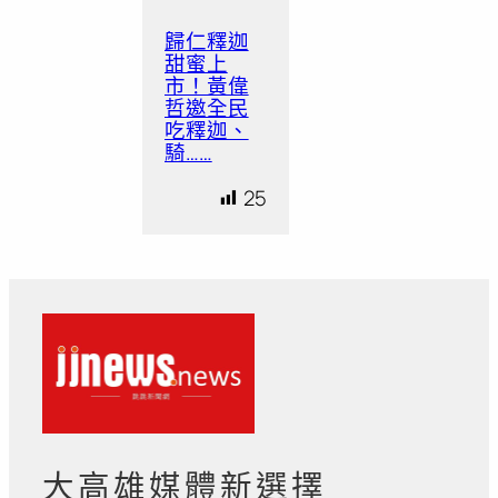
歸仁釋迦
甜蜜上
市！黃偉
哲邀全民
吃釋迦、
騎……
25
大高雄媒體新選擇