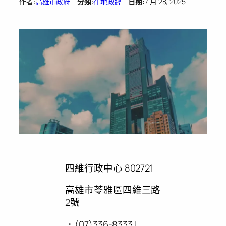
作者:
高雄市政府
分類
:
在地政經
日期:
7 月 28, 2025
四維行政中心 802721
高雄市苓雅區四維三路
2號
．(07)336-8333 |