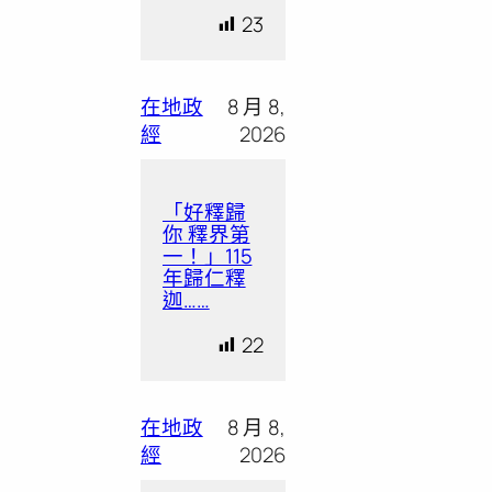
23
在地政
8 月 8,
經
2026
「好釋歸
你 釋界第
一！」115
年歸仁釋
迦……
22
在地政
8 月 8,
經
2026