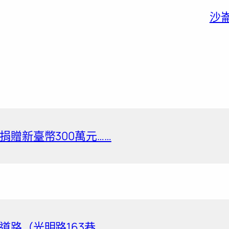
沙
贈新臺幣300萬元……
路（光明路163巷……