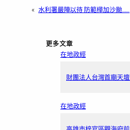
«
水利署嚴陣以待 防範樺加沙颱……
更多文章
在地政經
財團法人台灣首廟天壇捐
在地政經
高雄市梓官區觀海府前道