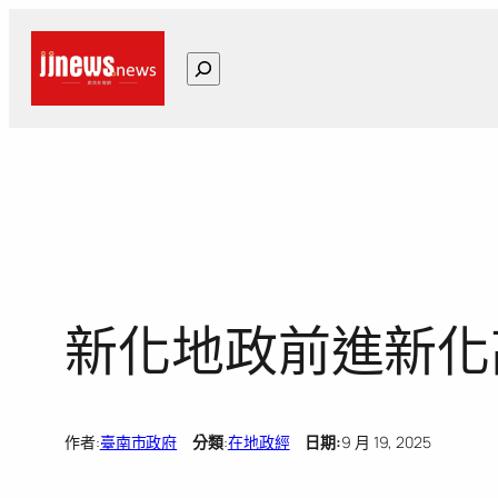
跳
至
搜
主
尋
要
內
容
新化地政前進新化
作者:
臺南市政府
分類
:
在地政經
日期:
9 月 19, 2025