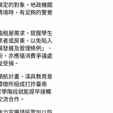
鎖定的對象。地政機關
情境時，有足夠的警覺
臨租屋需求，提醒學生
業者或房東，以免陷入
場發展及管理條例」、
紛，亦應循消費爭議處
益受損。
領航計畫，深具教育意
稽徵所組成打詐臺南
求學階段就能提早接觸
交流合作。
致力宣導請民眾加以防