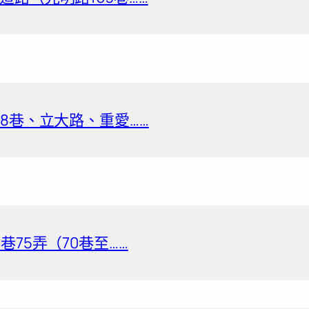
8巷、立大路、重愛……
巷75弄（70巷至……