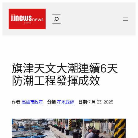
跳
至
搜
主
尋
要
內
容
旗津天文大潮連續6天
防潮工程發揮成效
作者:
高雄市政府
分類
:
在地政經
日期:
7 月 23, 2025