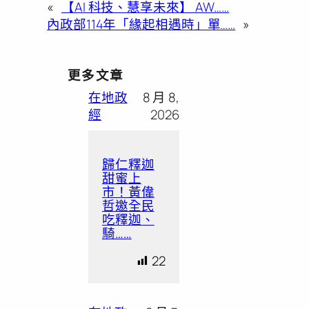
«
【AI 科技、慧享未來】 AW……
內政部114年「緣起相遇時」單……
»
更多文章
在地政
8 月 8,
經
2026
歸仁釋迦
甜蜜上
市！黃偉
哲邀全民
吃釋迦、
騎……
22