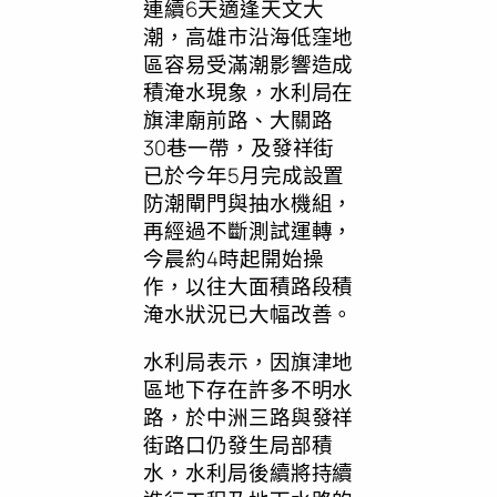
連續6天適逢天文大
潮，高雄市沿海低窪地
區容易受滿潮影響造成
積淹水現象，水利局在
旗津廟前路、大關路
30巷一帶，及發祥街
已於今年5月完成設置
防潮閘門與抽水機組，
再經過不斷測試運轉，
今晨約4時起開始操
作，以往大面積路段積
淹水狀況已大幅改善。
水利局表示，因旗津地
區地下存在許多不明水
路，於中洲三路與發祥
街路口仍發生局部積
水，水利局後續將持續