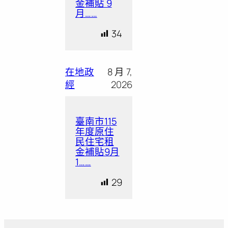
金補貼 9
月……
34
在地政
8 月 7,
經
2026
臺南市115
年度原住
民住宅租
金補貼9月
1……
29