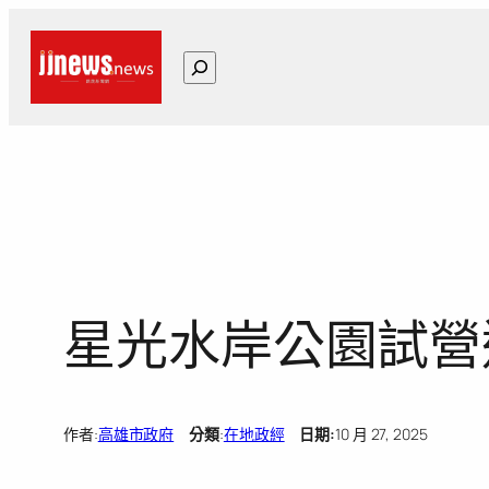
跳
至
搜
主
尋
要
內
容
星光水岸公園試營
作者:
高雄市政府
分類
:
在地政經
日期:
10 月 27, 2025