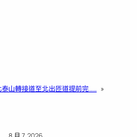
北泰山轉接道至北出匝道提前完……
»
8 月 7, 2026