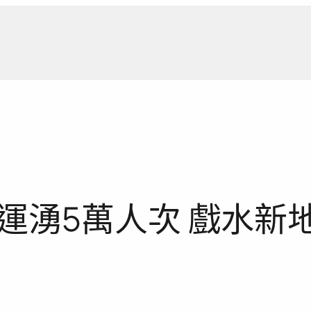
新聞報
運湧5萬人次 戲水新