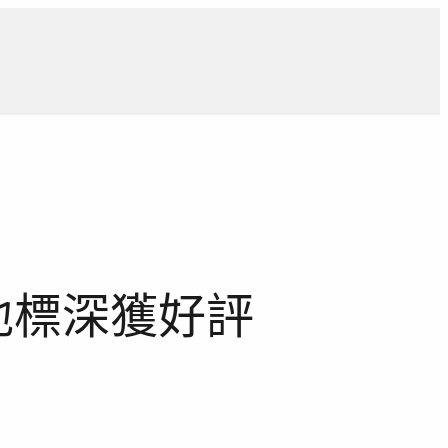
導
獨家觀點
寵物專區
獨家專訪
報導合作洽詢
地標深獲好評