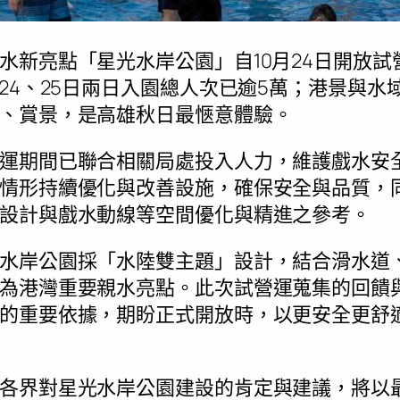
亮點「星光水岸公園」自10月24日開放試
月24、25日兩日入園總人次已逾5萬；港景與
、賞景，是高雄秋日最愜意體驗。
期間已聯合相關局處投入人力，維護戲水安
情形持續優化與改善設施，確保安全與品質，
設計與戲水動線等空間優化與精進之參考。
岸公園採「水陸雙主題」設計，結合滑水道
為港灣重要親水亮點。此次試營運蒐集的回饋
的重要依據，期盼正式開放時，以更安全更舒
界對星光水岸公園建設的肯定與建議，將以