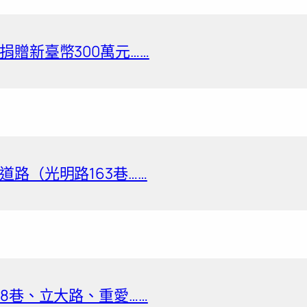
贈新臺幣300萬元……
路（光明路163巷……
8巷、立大路、重愛……