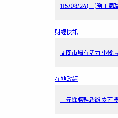
115/08/24(一)勞工
財經快訊
商圈市場有活力 小微店
在地政經
中元採購輕鬆辦 臺南