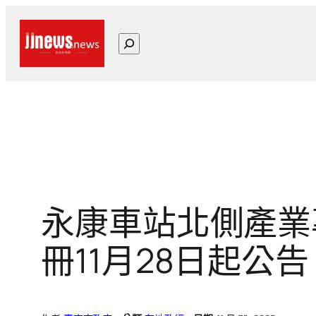
跳
至
搜
主
尋
要
內
容
永康車站北側產業
冊11月28日起公告