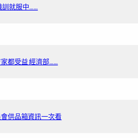
局職訓就服中……
家都受益 經濟部……
農會供品箱資訊一次看