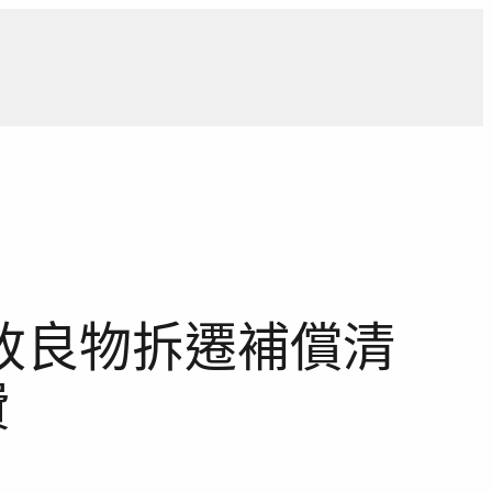
導
獨家觀點
寵物專區
獨家專訪
報導合作洽詢
改良物拆遷補償清
費