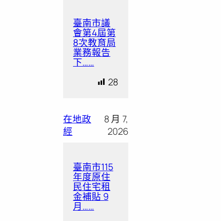
臺南市議
會第4屆第
8次教育局
業務報告
下……
28
在地政
8 月 7,
經
2026
臺南市115
年度原住
民住宅租
金補貼 9
月……