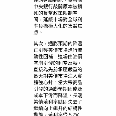
中央銀行敲開原本被鎖
死的貨幣政策限制空
間，延緩市場對全球利
率負擔極大化的集體焦
慮。
其次，通膨預期的降溫
正引導美債市場進行流
動性回補。這場由油價
雪崩引發的利空反轉，
直接為先前承壓嚴重的
長天期美債市場注入實
體強心針。當大宗商品
引發的通膨預期因能源
成本下滑而降溫，長端
美債殖利率隨即失去了
繼續向上飆升的結構性
動能。殖利率從 5.2%