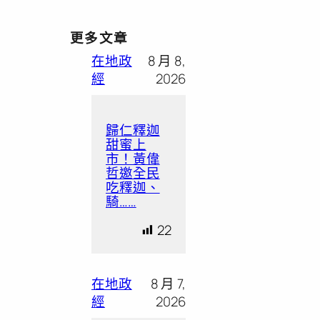
更多文章
在地政
8 月 8,
經
2026
歸仁釋迦
甜蜜上
市！黃偉
哲邀全民
吃釋迦、
騎……
22
在地政
8 月 7,
經
2026