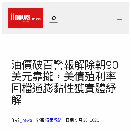
跳
至
搜
主
尋
要
內
容
油價破百警報解除朝90
美元靠攏，美債殖利率
回檔通膨黏性獲實體紓
解
作者:
jjnews
分類
:
獨家觀點
日期:
5 月 28, 2026