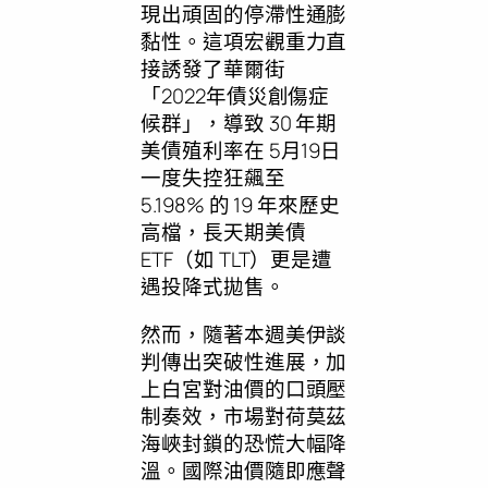
現出頑固的停滯性通膨
黏性。這項宏觀重力直
接誘發了華爾街
「2022年債災創傷症
候群」，導致 30 年期
美債殖利率在 5月19日
一度失控狂飆至
5.198% 的 19 年來歷史
高檔，長天期美債
ETF（如 TLT）更是遭
遇投降式拋售。
然而，隨著本週美伊談
判傳出突破性進展，加
上白宮對油價的口頭壓
制奏效，市場對荷莫茲
海峽封鎖的恐慌大幅降
溫。國際油價隨即應聲