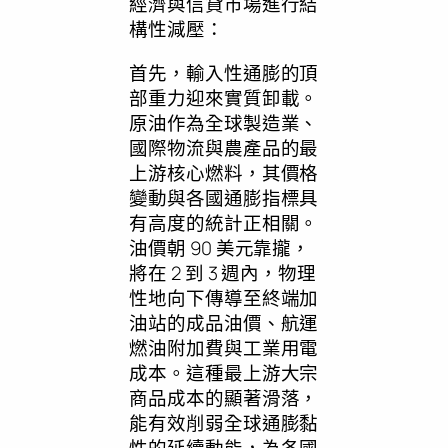
經濟與信貸市場進行結
構性減壓：
首先，輸入性通膨的頂
部重力迎來實質卸載。
原油作為全球製造業、
國際物流與農產品的最
上游核心燃料，其價格
變動與各國通膨指標具
有高度的統計正相關。
油價朝 90 美元靠攏，
將在 2 到 3 週內，物理
性地向下傳導至終端加
油站的成品油價、航運
燃油附加費與工業用電
成本。這種最上游大宗
商品成本的顯著滑落，
能有效削弱全球通膨黏
性的延續動能，為各國