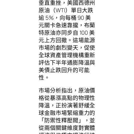
垂直重挫，美國西德州
原油（WTI）單日大跌
逾 5%，向每桶 90 美
元關卡急速靠攏，布蘭
特原油亦同步自 100 美
元上方回撤。這場能源
市場的劇烈變天，促使
全球資產管理機構重新
評估下半年通膨降溫與
美債止跌回升的可能
性。
市場分析指出，原油價
格從暴漲高點的物理性
降溫，正扮演著舒緩全
球金融市場緊縮重力的
「防禦性釋壓閥」，並
從兩個關鍵維度對實體