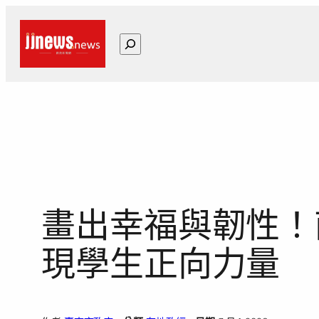
跳
至
搜
主
尋
要
內
容
畫出幸福與韌性！
現學生正向力量