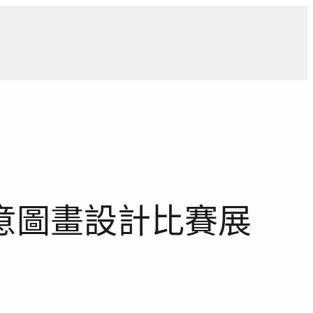
導
獨家觀點
寵物專區
獨家專訪
報導合作洽詢
意圖畫設計比賽展