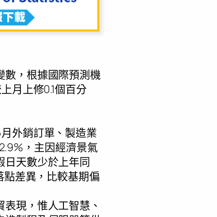
變數，根據國際預測機
較上月上修0.1個百分
6月外銷訂單、製造業
2.9%，主因經濟景氣
假日天數少於上年同
落點差異，比較基期偏
貿表現，惟人工智慧、