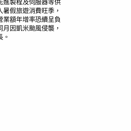
先進製程及伺服器等供
入暑假旅遊消費旺季，
營業額年增率恐續呈負
同月因凱米颱風侵襲，
長。