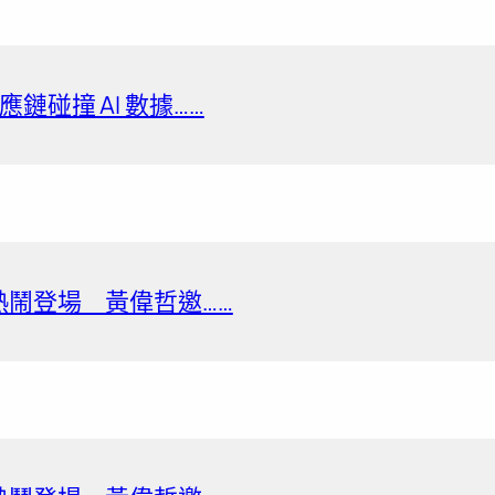
鏈碰撞 AI 數據……
熱鬧登場 黃偉哲邀……