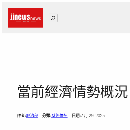
跳
至
搜
主
尋
要
內
容
當前經濟情勢概況
作者:
經濟部
分類
:
財經快訊
日期:
7 月 29, 2025