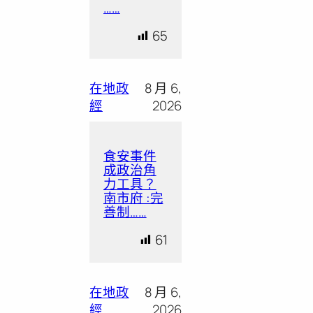
……
65
在地政
8 月 6,
經
2026
食安事件
成政治角
力工具？
南市府 :完
善制……
61
在地政
8 月 6,
經
2026