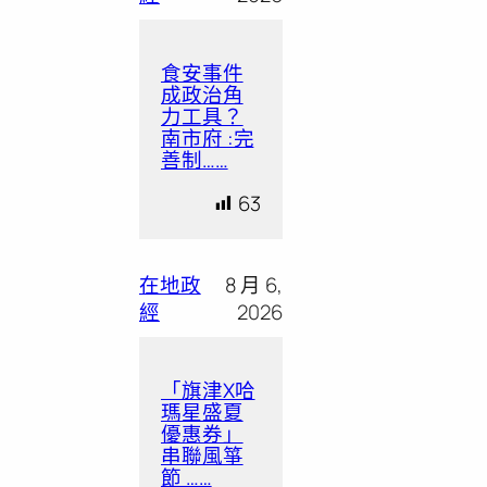
食安事件
成政治角
力工具？
南市府 :完
善制……
63
在地政
8 月 6,
經
2026
「旗津X哈
瑪星盛夏
優惠券」
串聯風箏
節 ……