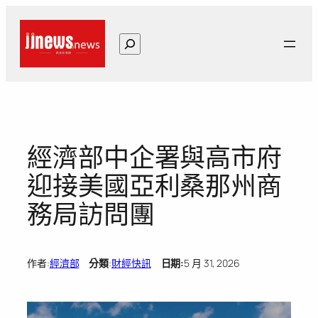
跳
至
搜
主
尋
要
內
容
經濟部中企署與高市府
迎接美國亞利桑那州商
務局訪問團
作者:
經濟部
分類
:
財經快訊
日期:
5 月 31, 2026