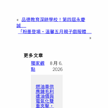
«
品德教育深耕學校！第四屆永慶
誠……
「粉墨登場・溫馨五月親子戲服體……
»
更多文章
獨家觀
8 月 6,
點
2026
燃油車供
應鏈毛利
遭油價與
電氣化雙
重夾擊，