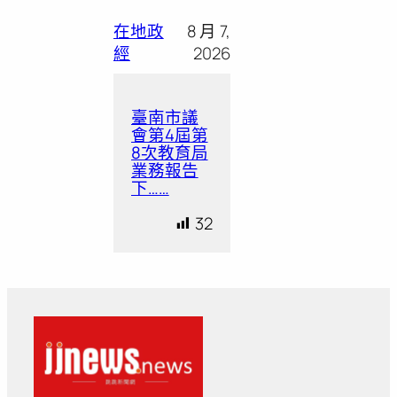
在地政
8 月 7,
經
2026
臺南市議
會第4屆第
8次教育局
業務報告
下……
32