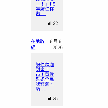
一！」115
年歸仁釋
迦……
22
在地政
8 月 8,
經
2026
歸仁釋迦
甜蜜上
市！黃偉
哲邀全民
吃釋迦、
騎……
25