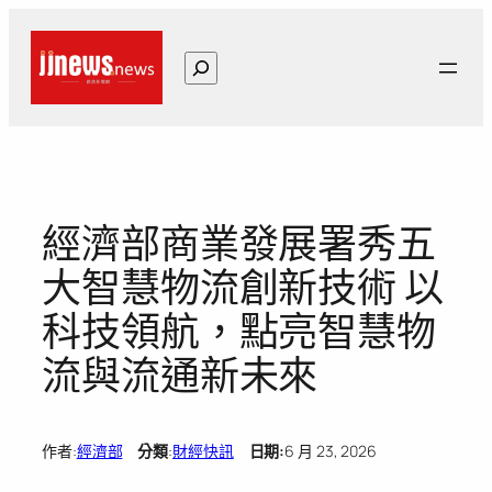
跳
至
搜
主
尋
要
內
容
經濟部商業發展署秀五
大智慧物流創新技術 以
科技領航，點亮智慧物
流與流通新未來
作者:
經濟部
分類
:
財經快訊
日期:
6 月 23, 2026