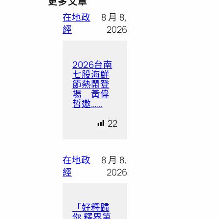
更多文章
在地政
8 月 8,
經
2026
2026台南
七股海鮮
節熱鬧登
場 黃偉
哲邀……
22
在地政
8 月 8,
經
2026
「好釋歸
你 釋界第