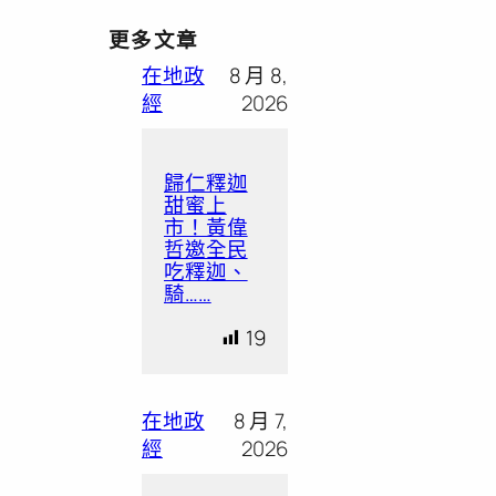
更多文章
在地政
8 月 8,
經
2026
歸仁釋迦
甜蜜上
市！黃偉
哲邀全民
吃釋迦、
騎……
19
在地政
8 月 7,
經
2026