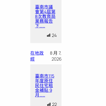
臺南市議
會第4屆第
8次教育局
業務報告
下……
24
在地政
8 月 7,
經
2026
臺南市115
年度原住
民住宅租
金補貼 9
月……
22