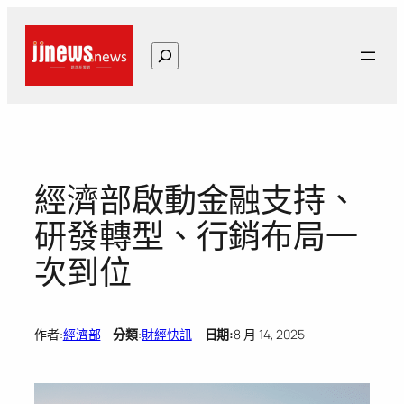
跳
至
搜
主
尋
要
內
容
經濟部啟動金融支持、
研發轉型、行銷布局一
次到位
作者:
經濟部
分類
:
財經快訊
日期:
8 月 14, 2025