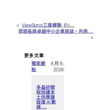
«
ViewSonic三度蟬聯《H……
郭部長與卓越中小企業座談，共商……
»
更多文章
獨家觀
8 月 8,
點
2026
多晶矽關
稅保護本
土供應鏈
碰撞 AI 數
據……