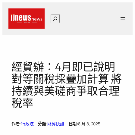
跳
至
搜
主
尋
要
內
容
經貿辦：4月即已說明
對等關稅採疊加計算 將
持續與美磋商爭取合理
稅率
作者:
行政院
分類
:
財經快訊
日期:
8 月 8, 2025