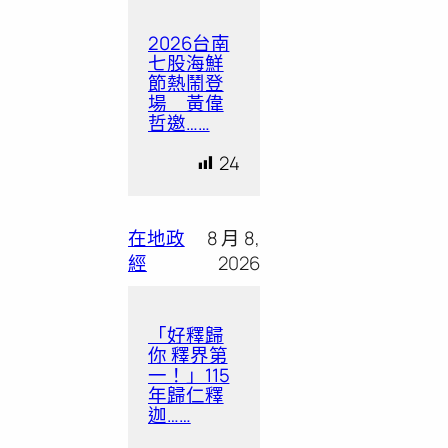
2026台南
七股海鮮
節熱鬧登
場 黃偉
哲邀……
24
在地政
8 月 8,
經
2026
「好釋歸
你 釋界第
一！」115
年歸仁釋
迦……