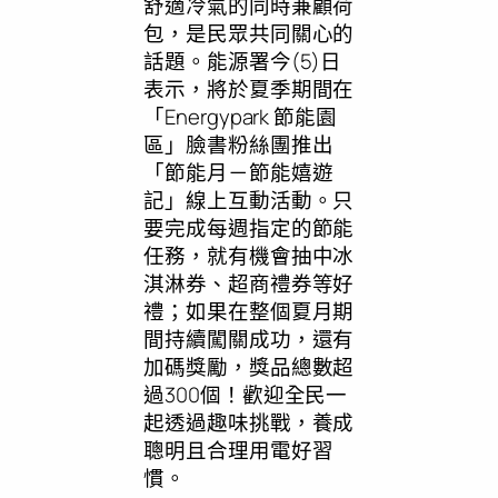
舒適冷氣的同時兼顧荷
包，是民眾共同關心的
話題。能源署今(5)日
表示，將於夏季期間在
「Energypark 節能園
區」臉書粉絲團推出
「節能月－節能嬉遊
記」線上互動活動。只
要完成每週指定的節能
任務，就有機會抽中冰
淇淋券、超商禮券等好
禮；如果在整個夏月期
間持續闖關成功，還有
加碼獎勵，獎品總數超
過300個！歡迎全民一
起透過趣味挑戰，養成
聰明且合理用電好習
慣。