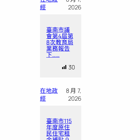
經
2026
臺南市議
會第4屆第
8次教育局
業務報告
下……
30
在地政
8 月 7,
經
2026
臺南市115
年度原住
民住宅租
金補貼 9