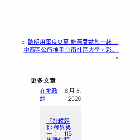
«
聰明用電度炎夏 能源署邀您一起……
中西區公所攜手台南社區大學，彩……
»
更多文章
在地政
8 月 8,
經
2026
「好釋歸
你 釋界第
一！」115
年歸仁釋