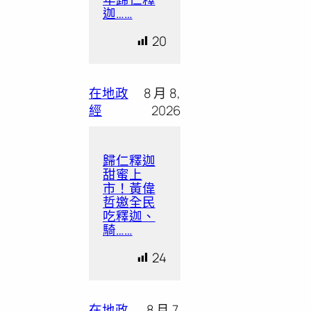
迦……
20
在地政
8 月 8,
經
2026
歸仁釋迦
甜蜜上
市！黃偉
哲邀全民
吃釋迦、
騎……
24
在地政
8 月 7,