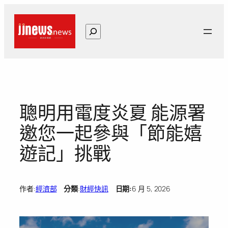
跳
至
搜
主
尋
要
內
容
聰明用電度炎夏 能源署
邀您一起參與「節能嬉
遊記」挑戰
作者:
經濟部
分類
:
財經快訊
日期:
6 月 5, 2026