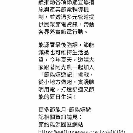
續推動各項節能宣導措
施與產業節電輔導機
制，並透過多元管道提
供民眾節電資訊，帶動
各界落實節電行動。
能源署最後強調，節能
減碳也可維持生活品
質，今年夏天，邀請大
家跟著阿光熊一起加入
「節能嬉遊記」挑戰，
從小地方做起，實踐聰
明用電，打造舒適又節
能的夏日生活！
更多節能月-節能嬉遊
記相關資訊請見：
節約能源園區網站
https://ea01.moeaea.gov.tw/e0408/