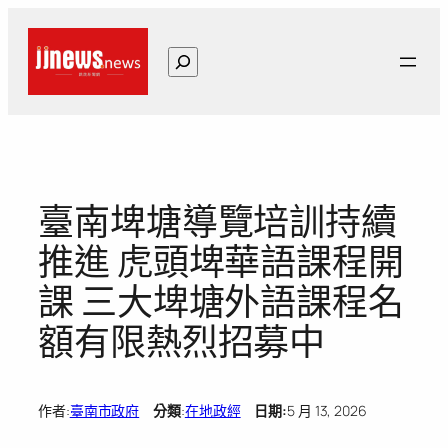
跳
至
搜
主
尋
要
內
容
臺南埤塘導覽培訓持續
推進 虎頭埤華語課程開
課 三大埤塘外語課程名
額有限熱烈招募中
作者:
臺南市政府
分類
:
在地政經
日期:
5 月 13, 2026