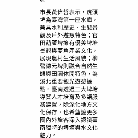
市長黃偉哲表示，虎頭
埤為臺灣第一座水庫，
兼具水利歷史、生態景
觀及戶外遊憩特色；官
田葫蘆埤擁有優美埤塘
景觀與菱角產業文化，
展現農村生活風貌；柳
營德元埤則融合自然生
態與田園休閒特色，為
溪北重要觀光遊憩據
點。臺南透過三大埤塘
導覽人才培育及多語服
務建置，除深化地方文
化保存，也希望讓更多
國內外旅客深入認識臺
南獨特的埤塘與水文化
魅力。