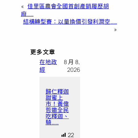
«
佳里區農會全國首創產銷履歷胡
麻……
結構轉型賽：以量換價引發利潤空……
»
更多文章
在地政
8 月 8,
經
2026
歸仁釋迦
甜蜜上
市！黃偉
哲邀全民
吃釋迦、
騎……
22