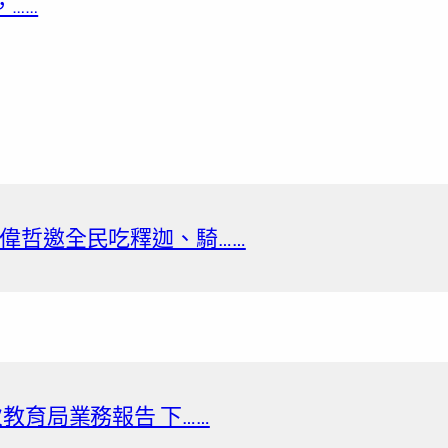
……
偉哲邀全民吃釋迦、騎……
教育局業務報告 下……