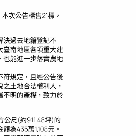
，本次公告標售21標，
解決過去地籍登記不
大臺南地區各項重大建
，也能進一步落實農地
不符規定，且經公告後
脫之土地合法權利人，
屬不明的產權，致力於
尺(約911.48坪)的
435萬1,108元。