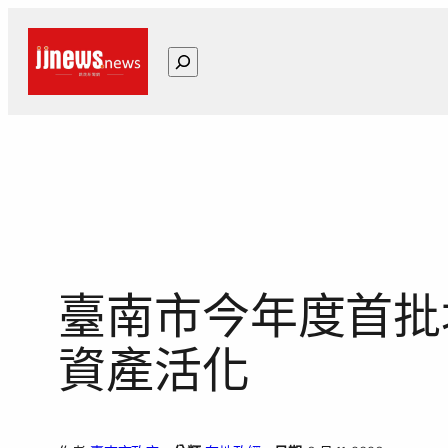
跳
至
搜
主
尋
要
內
容
臺南市今年度首批
資產活化