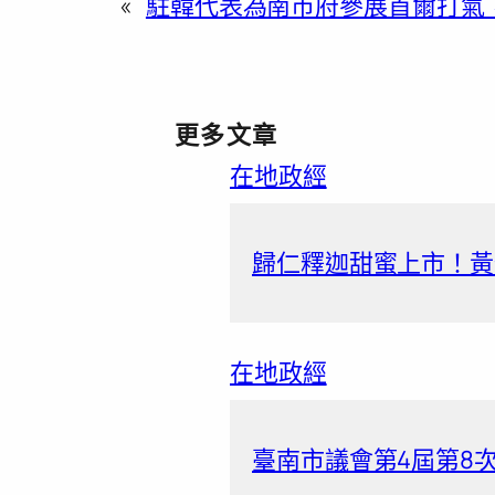
«
駐韓代表為南市府參展首爾打氣，
更多文章
在地政經
歸仁釋迦甜蜜上市！黃
在地政經
臺南市議會第4屆第8次