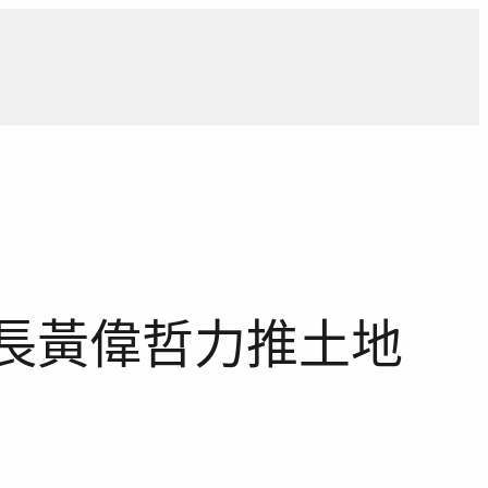
導
獨家觀點
寵物專區
獨家專訪
報導合作洽詢
長黃偉哲力推土地