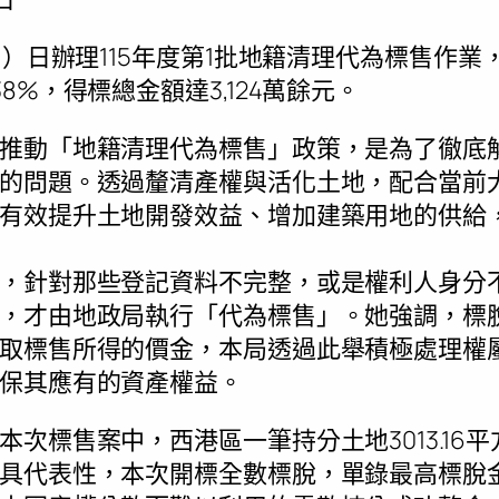
1）日辦理115年度第1批地籍清理代為標售作業
8%，得標總金額達3,124萬餘元。
推動「地籍清理代為標售」政策，是為了徹底
的問題。透過釐清產權與活化土地，配合當前
有效提升土地開發效益、增加建築用地的供給
，針對那些登記資料不完整，或是權利人身分
，才由地政局執行「代為標售」。她強調，標
取標售所得的價金，本局透過此舉積極處理權
保其應有的資產權益。
標售案中，西港區一筆持分土地3013.16平方公
代表性，本次開標全數標脫，單錄最高標脫金額為