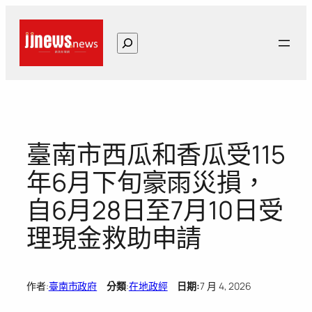
跳
至
搜
主
尋
要
內
容
臺南市西瓜和香瓜受115
年6月下旬豪雨災損，
自6月28日至7月10日受
理現金救助申請
作者:
臺南市政府
分類
:
在地政經
日期:
7 月 4, 2026