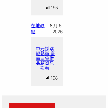
193
在地政
8 月 6,
經
2026
中元採購
輕鬆辦 臺
南農會供
品箱資訊
一次看
198