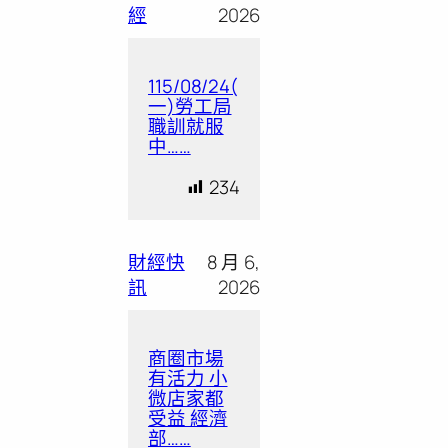
經
2026
115/08/24(
一)勞工局
職訓就服
中……
234
財經快
8 月 6,
訊
2026
商圈市場
有活力 小
微店家都
受益 經濟
部……