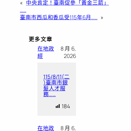
«
中央肯定！臺南促參「黃金三箭」
……
臺南市西瓜和香瓜受115年6月……
»
更多文章
在地政
8 月 6,
經
2026
115/8/11(二
)臺南市銀
髮人才服
務……
184
在地政
8 月 6,