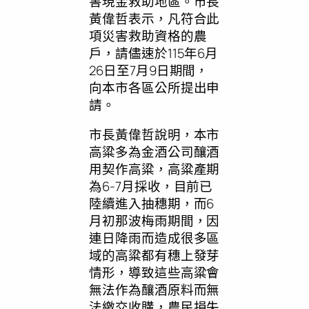
害現金救助地區。市長
黃偉哲表示，凡符合此
項災害救助資格的農
戶，請儘速於115年6月
26日至7月9日期間，
向本市各區公所提出申
請。
市長黃偉哲說明，本市
高粱多為金酒公司釀酒
用契作高粱，高粱產期
為6-7月採收，目前已
陸續進入抽穗期，而6
月初那波梅雨期間，因
連日降雨而造成很多區
域的高粱都有穗上發芽
情形，導致這些高粱會
無法作為釀酒原料而無
法繳交收購，農民損失