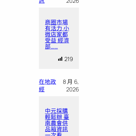
訊
2026
商圈市場
有活力 小
微店家都
受益 經濟
部……
219
在地政
8 月 6,
經
2026
中元採購
輕鬆辦 臺
南農會供
品箱資訊
一次看