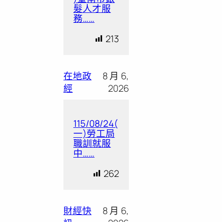
髮人才服
務……
213
在地政
8 月 6,
經
2026
115/08/24(
一)勞工局
職訓就服
中……
262
財經快
8 月 6,