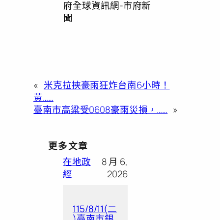
府全球資訊網-市府新
聞
«
米克拉挾豪雨狂炸台南6小時！
黃……
臺南市高粱受0608豪雨災損，……
»
更多文章
在地政
8 月 6,
經
2026
115/8/11(二
)臺南市銀