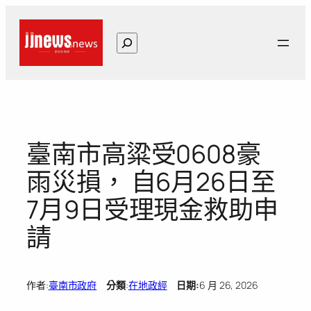
跳
至
搜
主
尋
要
內
容
臺南市高粱受0608豪
雨災損， 自6月26日至
7月9日受理現金救助申
請
作者:
臺南市政府
分類
:
在地政經
日期:
6 月 26, 2026